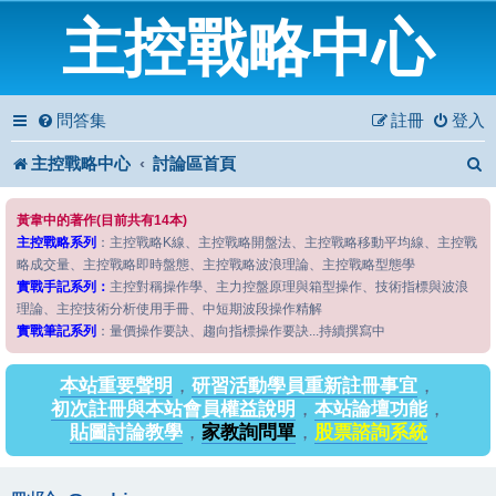
主控戰略中心
問答集
註冊
登入
主控戰略中心
討論區首頁
黃韋中的著作(目前共有14本)
主控戰略系列
：主控戰略K線、主控戰略開盤法、主控戰略移動平均線、主控戰
略成交量、主控戰略即時盤態、主控戰略波浪理論、主控戰略型態學
實戰手記系列：
主控對稱操作學、主力控盤原理與箱型操作、技術指標與波浪
理論、主控技術分析使用手冊、中短期波段操作精解
實戰筆記系列
：量價操作要訣、趨向指標操作要訣...持續撰寫中
本站重要聲明
，
研習活動學員重新註冊事宜
，
初次註冊與本站會員權益說明
，
本站論壇功能
，
貼圖討論教學
，
家教詢問單
，
股票諮詢系統