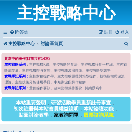
主控戰略中心
問答集
註冊
登入
主控戰略中心
討論區首頁
黃韋中的著作(目前共有14本)
主控戰略系列
：主控戰略K線、主控戰略開盤法、主控戰略移動平均線、主控戰
略成交量、主控戰略即時盤態、主控戰略波浪理論、主控戰略型態學
實戰手記系列：
主控對稱操作學、主力控盤原理與箱型操作、技術指標與波浪
理論、主控技術分析使用手冊、中短期波段操作精解
實戰筆記系列
：量價操作要訣、趨向指標操作要訣...持續撰寫中
本站重要聲明
，
研習活動學員重新註冊事宜
，
初次註冊與本站會員權益說明
，
本站論壇功能
，
貼圖討論教學
，
家教詢問單
，
股票諮詢系統