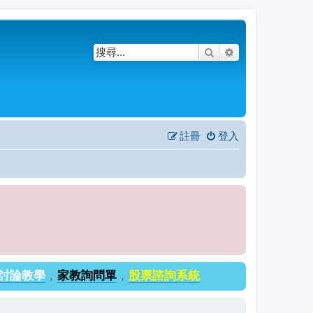
搜尋
進階搜尋
註冊
登入
討論教學
，
家教詢問單
，
股票諮詢系統