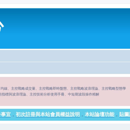
心
平均線、主控戰略成交量、主控戰略即時盤態、主控戰略波浪理論、主控戰略型態學
術指標與波浪理論、主控技術分析使用手冊、中短期波段操作精解
冊事宜
，
初次註冊與本站會員權益說明
，
本站論壇功能
，
貼圖