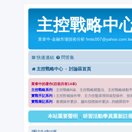
主控戰略中
黃韋中-金融市場技術分析 fmtic007@yahoo.com.tw
快速連結
問答集
主控戰略中心
討論區首頁
黃韋中的著作(目前共有14本)
主控戰略系列
：主控戰略K線、主控戰略開盤法、主控戰略移動
實戰手記系列：
主控對稱操作學、主力控盤原理與箱型操作、技
實戰筆記系列
：量價操作要訣、趨向指標操作要訣...持續撰寫中
本站重要聲明
，
研習活動學員重新註