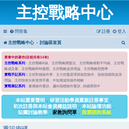
主控戰略中心
問答集
註冊
登入
主控戰略中心
討論區首頁
黃韋中的著作(目前共有14本)
主控戰略系列
：主控戰略K線、主控戰略開盤法、主控戰略移動平均線、主控戰
略成交量、主控戰略即時盤態、主控戰略波浪理論、主控戰略型態學
實戰手記系列：
主控對稱操作學、主力控盤原理與箱型操作、技術指標與波浪
理論、主控技術分析使用手冊、中短期波段操作精解
實戰筆記系列
：量價操作要訣、趨向指標操作要訣...持續撰寫中
本站重要聲明
，
研習活動學員重新註冊事宜
，
初次註冊與本站會員權益說明
，
本站論壇功能
，
貼圖討論教學
，
家教詢問單
，
股票諮詢系統
重設密碼