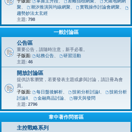
子版面:
掌握主升段
、
差離指標網聚
、
天羅地網網
聚
、
潮汐推演與均線網聚
、
實戰操作討論會網聚
、
趨勢妙法太玄經
主題:
798
一般討論區
公告區
重要公告，請隨時注意，新手必看。
子版面:
站務公告
、
研習活動
主題:
46
開放討論區
提供訪客瀏覽，若要發表主題或參與討論，請註冊為會
員。
子版面:
每日盤後解析
、
技術分析討論I
、
技術分析
討論II
、
金融商品討論
、
聊天與發問
主題:
2796
韋中著作問答區
主控戰略系列