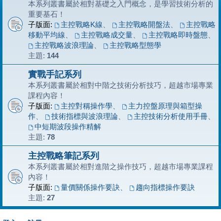
本系列叢書屬於相對基礎之入門概念，是學習技術分析的
重要基石！
子版面:
主控戰略K線
、
主控戰略開盤法
、
主控戰略
移動平均線
、
主控戰略成交量
、
主控戰略即時盤態
、
主控戰略波浪理論
、
主控戰略型態學
主題:
144
實戰手記系列
本系列叢書屬於相對中階之技術分析技巧，超越市場專業
課程內容！
子版面:
主控對稱操作學
、
主力控盤原理與箱型操
作
、
技術指標與波浪理論
、
主控技術分析使用手冊
、
中短期波段操作精解
主題:
78
主控戰略筆記系列
本系列叢書屬於相對進階之操作技巧，超越市場專業課程
內容！
子版面:
量價關係操作要訣
、
趨向指標操作要訣
主題:
27