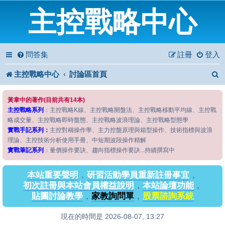
主控戰略中心
問答集
註冊
登入
主控戰略中心
討論區首頁
黃韋中的著作(目前共有14本)
主控戰略系列
：主控戰略K線、主控戰略開盤法、主控戰略移動平均線、主控戰
略成交量、主控戰略即時盤態、主控戰略波浪理論、主控戰略型態學
實戰手記系列：
主控對稱操作學、主力控盤原理與箱型操作、技術指標與波浪
理論、主控技術分析使用手冊、中短期波段操作精解
實戰筆記系列
：量價操作要訣、趨向指標操作要訣...持續撰寫中
本站重要聲明
，
研習活動學員重新註冊事宜
，
初次註冊與本站會員權益說明
，
本站論壇功能
，
貼圖討論教學
，
家教詢問單
，
股票諮詢系統
現在的時間是 2026-08-07, 13:27