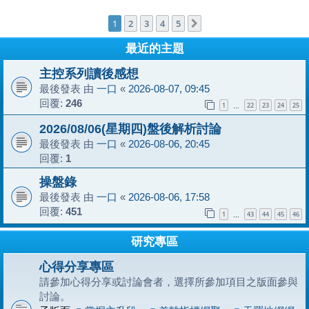
1
2
3
4
5
下一頁
最近的主題
主控系列讀後感想
最後發表 由
一口
«
2026-08-07, 09:45
回覆:
246
1
22
23
24
25
…
2026/08/06(星期四)盤後解析討論
最後發表 由
一口
«
2026-08-06, 20:45
回覆:
1
操盤錄
最後發表 由
一口
«
2026-08-06, 17:58
回覆:
451
1
43
44
45
46
…
研究專區
心得分享專區
請參加心得分享或討論會者，選擇所參加項目之版面參與
討論。