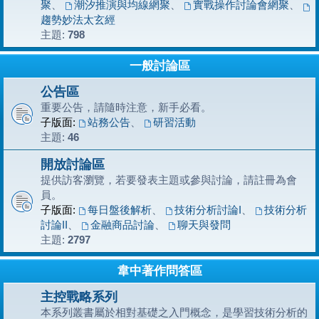
聚
、
潮汐推演與均線網聚
、
實戰操作討論會網聚
、
趨勢妙法太玄經
主題:
798
一般討論區
公告區
重要公告，請隨時注意，新手必看。
子版面:
站務公告
、
研習活動
主題:
46
開放討論區
提供訪客瀏覽，若要發表主題或參與討論，請註冊為會
員。
子版面:
每日盤後解析
、
技術分析討論I
、
技術分析
討論II
、
金融商品討論
、
聊天與發問
主題:
2797
韋中著作問答區
主控戰略系列
本系列叢書屬於相對基礎之入門概念，是學習技術分析的