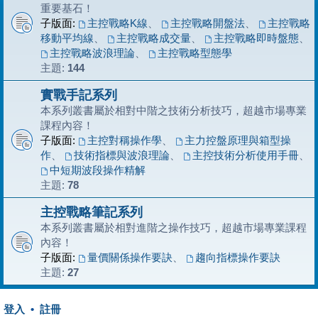
重要基石！
子版面:
主控戰略K線
、
主控戰略開盤法
、
主控戰略
移動平均線
、
主控戰略成交量
、
主控戰略即時盤態
、
主控戰略波浪理論
、
主控戰略型態學
主題:
144
實戰手記系列
本系列叢書屬於相對中階之技術分析技巧，超越市場專業
課程內容！
子版面:
主控對稱操作學
、
主力控盤原理與箱型操
作
、
技術指標與波浪理論
、
主控技術分析使用手冊
、
中短期波段操作精解
主題:
78
主控戰略筆記系列
本系列叢書屬於相對進階之操作技巧，超越市場專業課程
內容！
子版面:
量價關係操作要訣
、
趨向指標操作要訣
主題:
27
登入
•
註冊