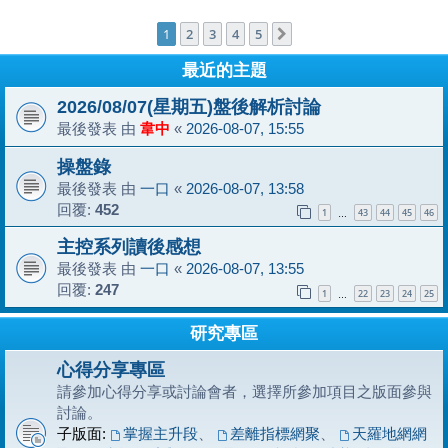
1
2
3
4
5
下一頁
最近的主題
2026/08/07(星期五)盤後解析討論
最後發表 由
韋中
«
2026-08-07, 15:55
操盤錄
最後發表 由
一口
«
2026-08-07, 13:58
回覆:
452
1
43
44
45
46
…
主控系列讀後感想
最後發表 由
一口
«
2026-08-07, 13:55
回覆:
247
1
22
23
24
25
…
研究專區
心得分享專區
請參加心得分享或討論會者，選擇所參加項目之版面參與
討論。
子版面:
掌握主升段
、
差離指標網聚
、
天羅地網網