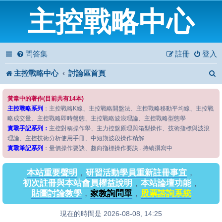
主控戰略中心
問答集
註冊
登入
主控戰略中心
討論區首頁
黃韋中的著作(目前共有14本)
主控戰略系列
：主控戰略K線、主控戰略開盤法、主控戰略移動平均線、主控戰
略成交量、主控戰略即時盤態、主控戰略波浪理論、主控戰略型態學
實戰手記系列：
主控對稱操作學、主力控盤原理與箱型操作、技術指標與波浪
理論、主控技術分析使用手冊、中短期波段操作精解
實戰筆記系列
：量價操作要訣、趨向指標操作要訣...持續撰寫中
本站重要聲明
，
研習活動學員重新註冊事宜
，
初次註冊與本站會員權益說明
，
本站論壇功能
，
貼圖討論教學
，
家教詢問單
，
股票諮詢系統
現在的時間是 2026-08-08, 14:25