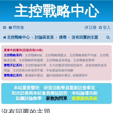
主控戰略中心
問答集
註冊
登入
主控戰略中心
討論區首頁
搜尋
沒有回覆的主題
黃韋中的著作(目前共有14本)
主控戰略系列
：主控戰略K線、主控戰略開盤法、主控戰略移動平均線、主控戰
略成交量、主控戰略即時盤態、主控戰略波浪理論、主控戰略型態學
實戰手記系列：
主控對稱操作學、主力控盤原理與箱型操作、技術指標與波浪
理論、主控技術分析使用手冊、中短期波段操作精解
實戰筆記系列
：量價操作要訣、趨向指標操作要訣...持續撰寫中
本站重要聲明
，
研習活動學員重新註冊事宜
，
初次註冊與本站會員權益說明
，
本站論壇功能
，
貼圖討論教學
，
家教詢問單
，
股票諮詢系統
沒有回覆的主題