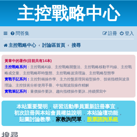
主控戰略中心
問答集
註冊
登入
主控戰略中心
討論區首頁
搜尋
黃韋中的著作(目前共有14本)
主控戰略系列
：主控戰略K線、主控戰略開盤法、主控戰略移動平均線、主控戰
略成交量、主控戰略即時盤態、主控戰略波浪理論、主控戰略型態學
實戰手記系列：
主控對稱操作學、主力控盤原理與箱型操作、技術指標與波浪
理論、主控技術分析使用手冊、中短期波段操作精解
實戰筆記系列
：量價操作要訣、趨向指標操作要訣...持續撰寫中
本站重要聲明
，
研習活動學員重新註冊事宜
，
初次註冊與本站會員權益說明
，
本站論壇功能
，
貼圖討論教學
，
家教詢問單
，
股票諮詢系統
搜尋