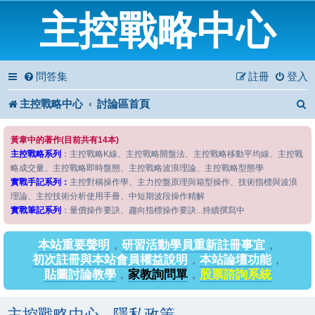
主控戰略中心
問答集
註冊
登入
主控戰略中心
討論區首頁
黃韋中的著作(目前共有14本)
主控戰略系列
：主控戰略K線、主控戰略開盤法、主控戰略移動平均線、主控戰
略成交量、主控戰略即時盤態、主控戰略波浪理論、主控戰略型態學
實戰手記系列：
主控對稱操作學、主力控盤原理與箱型操作、技術指標與波浪
理論、主控技術分析使用手冊、中短期波段操作精解
實戰筆記系列
：量價操作要訣、趨向指標操作要訣...持續撰寫中
本站重要聲明
，
研習活動學員重新註冊事宜
，
初次註冊與本站會員權益說明
，
本站論壇功能
，
貼圖討論教學
，
家教詢問單
，
股票諮詢系統
主控戰略中心 - 隱私政策