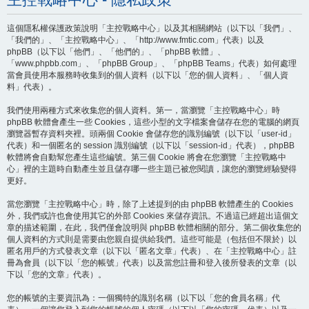
這個隱私權保護政策說明「主控戰略中心」以及其相關網站（以下以「我們」、
「我們的」、「主控戰略中心」、「http://www.fmtic.com」代表）以及
phpBB（以下以「他們」、「他們的」、「phpBB 軟體」、
「www.phpbb.com」、「phpBB Group」、「phpBB Teams」代表）如何處理
當會員使用本服務時收集到的個人資料（以下以「您的個人資料」、「個人資
料」代表）。
我們使用兩種方式來收集您的個人資料。第一，當瀏覽「主控戰略中心」時
phpBB 軟體會產生一些 Cookies，這些小型的文字檔案會儲存在您的電腦的網頁
瀏覽器暫存資料夾裡。頭兩個 Cookie 會儲存您的識別編號（以下以「user-id」
代表）和一個匿名的 session 識別編號（以下以「session-id」代表），phpBB
軟體將會自動幫您產生這些編號。第三個 Cookie 將會在您瀏覽「主控戰略中
心」裡的主題時自動產生並且儲存哪一些主題已被您閱讀，讓您的瀏覽經驗變得
更好。
當您瀏覽「主控戰略中心」時，除了上述提到的由 phpBB 軟體產生的 Cookies
外，我們或許也會使用其它的外部 Cookies 來儲存資訊。不過這已經超出這個文
章的描述範圍，在此，我們僅會說明與 phpBB 軟體相關的部分。第二個收集您的
個人資料的方式則是需要由您親自提供給我們。這些可能是（包括但不限於）以
匿名用戶的方式發表文章（以下以「匿名文章」代表）、在「主控戰略中心」註
冊為會員（以下以「您的帳號」代表）以及當您註冊和登入後所發表的文章（以
下以「您的文章」代表）。
您的帳號的主要資訊為：一個獨特的識別名稱（以下以「您的會員名稱」代