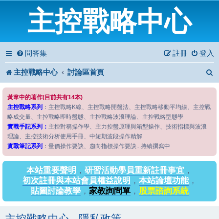
主控戰略中心
問答集
註冊
登入
主控戰略中心
討論區首頁
黃韋中的著作(目前共有14本)
主控戰略系列
：主控戰略K線、主控戰略開盤法、主控戰略移動平均線、主控戰
略成交量、主控戰略即時盤態、主控戰略波浪理論、主控戰略型態學
實戰手記系列：
主控對稱操作學、主力控盤原理與箱型操作、技術指標與波浪
理論、主控技術分析使用手冊、中短期波段操作精解
實戰筆記系列
：量價操作要訣、趨向指標操作要訣...持續撰寫中
本站重要聲明
，
研習活動學員重新註冊事宜
，
初次註冊與本站會員權益說明
，
本站論壇功能
，
貼圖討論教學
，
家教詢問單
，
股票諮詢系統
主控戰略中心 - 隱私政策