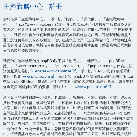
主控戰略中心 - 註冊
當您使用「主控戰略中心」（以下以「我們」、「我們的」、「主控戰略中
心」、「http://www.fmtic.com」代表）時，即表示您已同意接受本服務條款之所
有內容。如果您不同意本服務條款的內容，請您停止存取和/或使用「主控戰略中
心」。我們或許會於任何時間修改或變更本服務條款之內容，雖然我們也會盡力
通知您任何條款的修改或變更，但仍建議您在使用「主控戰略中心」時隨時注意
是否有修改或變更。您於任何修改或變更後繼續使用本服務，將視為您已同意接
受該條款的修改或變更。
我們的討論區使用的是 phpBB (以下以「他們」、「他們的」、「phpBB 軟
體」、「www.phpbb.com」、「phpBB Group」、「phpBB Teams」代表)，該
討論版系統是以「
General Public License
」(以下以「GPL」代表) 授權釋出
並且可以從
www.phpbb.com
下載取得。phpBB 軟體僅協助網路上的討論以及
交流，phpBB Group 無須對我們允許或不允許的內容或行為舉止負責。如果您想
知道更多有關 phpBB 的資訊，請前往：
https://www.phpbb.com/
。
您同意不發表任何誹謗、侮辱、具威脅性、攻擊性、不雅、猥褻、不實、違反公
共秩序或善良風俗、或其他違反「主控戰略中心」所在國家或地域或國際公法之
文字、圖片或任何形式的檔案於本服務上。如果您觸犯了以上的規定，我們將會
立即並且永久的限制您的進入。在必要的情況下，您的網路服務業者 (ISP) 也將
會收到我們的通知。所有發表文章的 IP 位址都將被記錄儲存以防止任何的違法情
節發生。您同意「主控戰略中心」有權在任何時間移除、修改、移動或關閉任何
主題的權力。作為一個使用者，您同意您所提供的任何資訊都將被存入資料庫
中。這些資訊在您尚未允許前將不會提供給任何第三方公司，對於因駭客入侵所