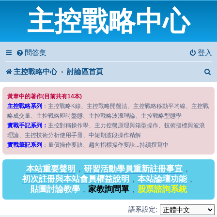
主控戰略中心
問答集
登入
主控戰略中心
討論區首頁
黃韋中的著作(目前共有14本)
主控戰略系列
：主控戰略K線、主控戰略開盤法、主控戰略移動平均線、主控戰
略成交量、主控戰略即時盤態、主控戰略波浪理論、主控戰略型態學
實戰手記系列：
主控對稱操作學、主力控盤原理與箱型操作、技術指標與波浪
理論、主控技術分析使用手冊、中短期波段操作精解
實戰筆記系列
：量價操作要訣、趨向指標操作要訣...持續撰寫中
本站重要聲明
，
研習活動學員重新註冊事宜
，
初次註冊與本站會員權益說明
，
本站論壇功能
，
貼圖討論教學
，
家教詢問單
，
股票諮詢系統
語系設定: