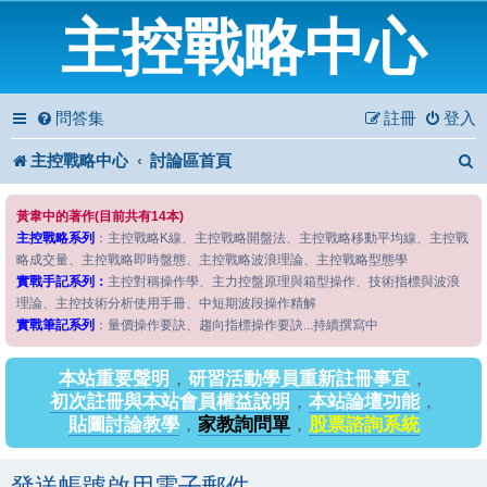
主控戰略中心
問答集
註冊
登入
主控戰略中心
討論區首頁
黃韋中的著作(目前共有14本)
主控戰略系列
：主控戰略K線、主控戰略開盤法、主控戰略移動平均線、主控戰
略成交量、主控戰略即時盤態、主控戰略波浪理論、主控戰略型態學
實戰手記系列：
主控對稱操作學、主力控盤原理與箱型操作、技術指標與波浪
理論、主控技術分析使用手冊、中短期波段操作精解
實戰筆記系列
：量價操作要訣、趨向指標操作要訣...持續撰寫中
本站重要聲明
，
研習活動學員重新註冊事宜
，
初次註冊與本站會員權益說明
，
本站論壇功能
，
貼圖討論教學
，
家教詢問單
，
股票諮詢系統
發送帳號啟用電子郵件