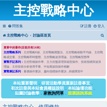
主控戰略中心
問答集
註冊
登入
主控戰略中心
討論區首頁
黃韋中的著作(目前共有14本)
主控戰略系列
：主控戰略K線、主控戰略開盤法、主控戰略移動平均線、主控戰
略成交量、主控戰略即時盤態、主控戰略波浪理論、主控戰略型態學
實戰手記系列：
主控對稱操作學、主力控盤原理與箱型操作、技術指標與波浪
理論、主控技術分析使用手冊、中短期波段操作精解
實戰筆記系列
：量價操作要訣、趨向指標操作要訣...持續撰寫中
本站重要聲明
，
研習活動學員重新註冊事宜
，
初次註冊與本站會員權益說明
，
本站論壇功能
，
貼圖討論教學
，
家教詢問單
，
股票諮詢系統
主控戰略中心 - 使用條款