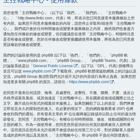
當您使用「主控戰略中心」（以下以「我們」、「我們的」、「主控戰略中
心」、「http://www.fmtic.com」代表）時，即表示您已同意接受本服務條款之所
有內容。如果您不同意本服務條款的內容，請您停止存取和/或使用「主控戰略中
心」。我們或許會於任何時間修改或變更本服務條款之內容，雖然我們也會盡力
通知您任何條款的修改或變更，但仍建議您在使用「主控戰略中心」時隨時注意
是否有修改或變更。您於任何修改或變更後繼續使用本服務，將視為您已同意接
受該條款的修改或變更。
我們的討論區使用的是 phpBB (以下以「他們」、「他們的」、「phpBB 軟
體」、「www.phpbb.com」、「phpBB Group」、「phpBB Teams」代表)，該
討論版系統是以「
General Public License
」(以下以「GPL」代表) 授權釋出
並且可以從
www.phpbb.com
下載取得。phpBB 軟體僅協助網路上的討論以及
交流，phpBB Group 無須對我們允許或不允許的內容或行為舉止負責。如果您想
知道更多有關 phpBB 的資訊，請前往：
https://www.phpbb.com/
。
您同意不發表任何誹謗、侮辱、具威脅性、攻擊性、不雅、猥褻、不實、違反公
共秩序或善良風俗、或其他違反「主控戰略中心」所在國家或地域或國際公法之
文字、圖片或任何形式的檔案於本服務上。如果您觸犯了以上的規定，我們將會
立即並且永久的限制您的進入。在必要的情況下，您的網路服務業者 (ISP) 也將
會收到我們的通知。所有發表文章的 IP 位址都將被記錄儲存以防止任何的違法情
節發生。您同意「主控戰略中心」有權在任何時間移除、修改、移動或關閉任何
主題的權力。作為一個使用者，您同意您所提供的任何資訊都將被存入資料庫
中。這些資訊在您尚未允許前將不會提供給任何第三方公司，對於因駭客入侵所
造成的資料外洩以及其損失，「主控戰略中心」和 phpBB 不負任何賠償責任。