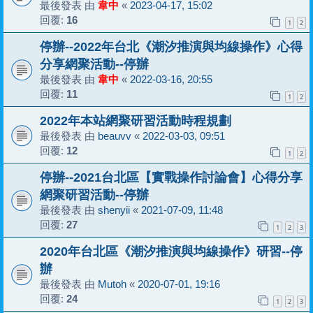
最後發表 由
韋中
«
2023-04-17, 15:02
回覆:
16
1
2
停辦--2022年台北《潮汐推演與均線操作》心得
分享網聚活動--停辦
最後發表 由
韋中
«
2022-03-16, 20:55
回覆:
11
1
2
2022年本站網聚研習活動時程規劃
最後發表 由
beauvv
«
2022-03-03, 09:51
回覆:
12
1
2
停辦--2021台北區【實戰操作討論會】心得分享
網聚研習活動--停辦
最後發表 由
shenyii
«
2021-07-09, 11:48
回覆:
27
1
2
3
2020年台北區《潮汐推演與均線操作》研習--停
辦
最後發表 由
Mutoh
«
2020-07-01, 19:16
回覆:
24
1
2
3