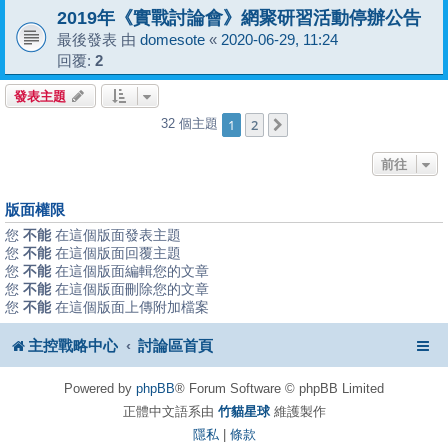
2019年《實戰討論會》網聚研習活動停辦公告
最後發表 由
domesote
«
2020-06-29, 11:24
回覆:
2
發表主題
1
2
32 個主題
下一頁
前往
版面權限
您
不能
在這個版面發表主題
您
不能
在這個版面回覆主題
您
不能
在這個版面編輯您的文章
您
不能
在這個版面刪除您的文章
您
不能
在這個版面上傳附加檔案
主控戰略中心
討論區首頁
Powered by
phpBB
® Forum Software © phpBB Limited
正體中文語系由
竹貓星球
維護製作
隱私
|
條款