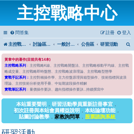
主控戰略中心
問答集
註冊
登入
主控戰略中心
討論區首頁
一般討論區
公告區
研習活動
黃韋中的著作(目前共有14本)
主控戰略系列
：主控戰略K線、主控戰略開盤法、主控戰略移動平均線、主控戰
略成交量、主控戰略即時盤態、主控戰略波浪理論、主控戰略型態學
實戰手記系列：
主控對稱操作學、主力控盤原理與箱型操作、技術指標與波浪
理論、主控技術分析使用手冊、中短期波段操作精解
實戰筆記系列
：量價操作要訣、趨向指標操作要訣...持續撰寫中
本站重要聲明
，
研習活動學員重新註冊事宜
，
初次註冊與本站會員權益說明
，
本站論壇功能
，
貼圖討論教學
，
家教詢問單
，
股票諮詢系統
研習活動