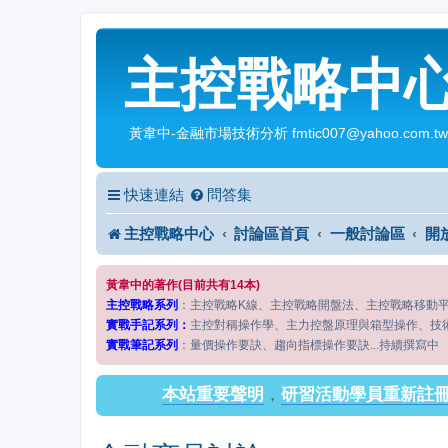
主控戰略中
黃韋中-金融市場技術分析 fmtic007@yahoo.com.tw
快速連結
問答集
主控戰略中心
討論區首頁
一般討論區
開
黃韋中的著作(目前共有14本)
主控戰略系列
：主控戰略K線、主控戰略開盤法、主控戰略移動
實戰手記系列：
主控對稱操作學、主力控盤原理與箱型操作、技
實戰筆記系列
：量價操作要訣、趨向指標操作要訣...持續撰寫中
本站重要聲明
，
研習活動學員重新註