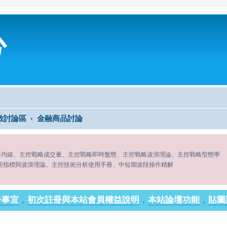
心
放討論區
金融商品討論
平均線、主控戰略成交量、主控戰略即時盤態、主控戰略波浪理論、主控戰略型態學
術指標與波浪理論、主控技術分析使用手冊、中短期波段操作精解
冊事宜
，
初次註冊與本站會員權益說明
，
本站論壇功能
，
貼圖