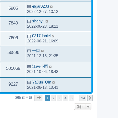
由
elgar0203
5905
2022-12-27, 13:12
由
shenyii
7840
2022-06-23, 18:21
由
0317daniel
7606
2022-06-21, 16:09
由
一口
56896
2021-12-15, 21:35
由
江南小雨
505069
2021-10-06, 18:48
由
YaJun_Qin
9227
2021-06-13, 19:41
第
1
頁 (共
14
頁)
1
2
3
4
5
14
265 個主題
下一頁
…
前往