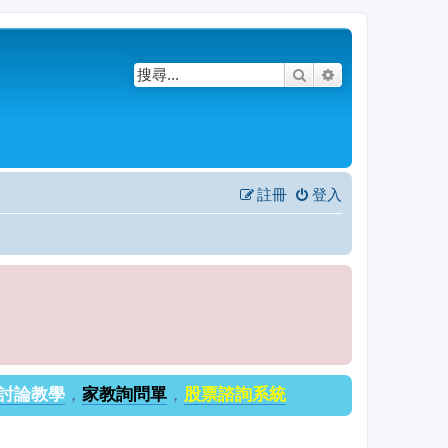
搜尋
進階搜尋
註冊
登入
討論教學
，
家教詢問單
，
股票諮詢系統