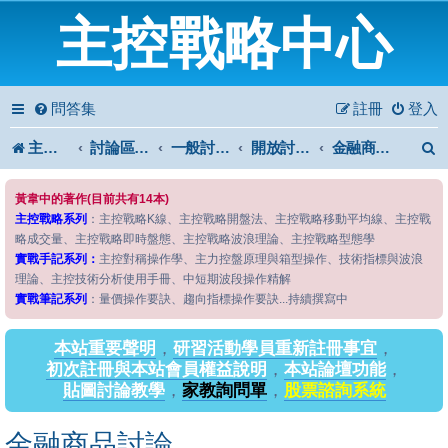
主控戰略中心
問答集
註冊
登入
主控戰略中心
討論區首頁
一般討論區
開放討論區
金融商品討論
黃韋中的著作(目前共有14本)
主控戰略系列
：主控戰略K線、主控戰略開盤法、主控戰略移動平均線、主控戰
略成交量、主控戰略即時盤態、主控戰略波浪理論、主控戰略型態學
實戰手記系列：
主控對稱操作學、主力控盤原理與箱型操作、技術指標與波浪
理論、主控技術分析使用手冊、中短期波段操作精解
實戰筆記系列
：量價操作要訣、趨向指標操作要訣...持續撰寫中
本站重要聲明
，
研習活動學員重新註冊事宜
，
初次註冊與本站會員權益說明
，
本站論壇功能
，
貼圖討論教學
，
家教詢問單
，
股票諮詢系統
金融商品討論