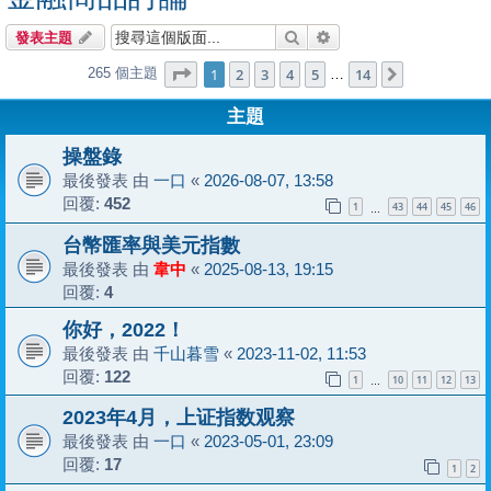
搜尋
進階搜尋
發表主題
第
1
頁 (共
14
頁)
1
2
3
4
5
14
265 個主題
下一頁
…
主題
操盤錄
最後發表 由
一口
«
2026-08-07, 13:58
回覆:
452
1
43
44
45
46
…
台幣匯率與美元指數
最後發表 由
韋中
«
2025-08-13, 19:15
回覆:
4
你好，2022！
最後發表 由
千山暮雪
«
2023-11-02, 11:53
回覆:
122
1
10
11
12
13
…
2023年4月，上证指数观察
最後發表 由
一口
«
2023-05-01, 23:09
回覆:
17
1
2