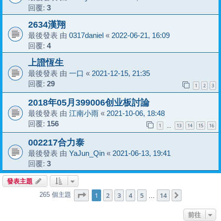
回覆:
3
2634漢翔
最後發表 由
0317daniel
«
2022-06-21, 16:09
回覆:
4
上證恆生
最後發表 由
一口
«
2021-12-15, 21:35
回覆:
29
1
2
3
2018年05月399006创业板討論
最後發表 由
江南小雨
«
2021-10-06, 18:48
回覆:
156
1
13
14
15
16
…
002217合力泰
最後發表 由
YaJun_Qin
«
2021-06-13, 19:41
回覆:
3
發表主題
第
1
頁 (共
14
頁)
1
2
3
4
5
14
265 個主題
下一頁
…
前往