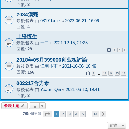
回覆:
3
2634漢翔
最後發表 由
0317daniel
«
2022-06-21, 16:09
回覆:
4
上證恆生
最後發表 由
一口
«
2021-12-15, 21:35
回覆:
29
1
2
3
2018年05月399006创业板討論
最後發表 由
江南小雨
«
2021-10-06, 18:48
回覆:
156
1
13
14
15
16
…
002217合力泰
最後發表 由
YaJun_Qin
«
2021-06-13, 19:41
回覆:
3
發表主題
第
1
頁 (共
14
頁)
1
2
3
4
5
14
265 個主題
下一頁
…
前往