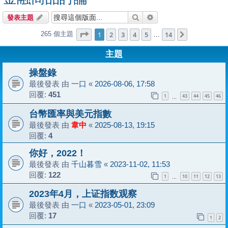
搜尋
進階搜尋
發表主題
第
1
頁 (共
14
頁)
1
2
3
4
5
14
265 個主題
下一頁
…
主題
操盤錄
最後發表 由
一口
«
2026-08-06, 17:58
回覆:
451
1
43
44
45
46
…
台幣匯率與美元指數
最後發表 由
韋中
«
2025-08-13, 19:15
回覆:
4
你好，2022！
最後發表 由
千山暮雪
«
2023-11-02, 11:53
回覆:
122
1
10
11
12
13
…
2023年4月，上证指数观察
最後發表 由
一口
«
2023-05-01, 23:09
回覆:
17
1
2