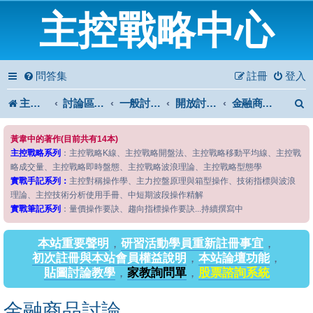
主控戰略中心
問答集
註冊
登入
主控戰略中心
討論區首頁
一般討論區
開放討論區
金融商品討論
黃韋中的著作(目前共有14本)
主控戰略系列
：主控戰略K線、主控戰略開盤法、主控戰略移動平均線、主控戰
略成交量、主控戰略即時盤態、主控戰略波浪理論、主控戰略型態學
實戰手記系列：
主控對稱操作學、主力控盤原理與箱型操作、技術指標與波浪
理論、主控技術分析使用手冊、中短期波段操作精解
實戰筆記系列
：量價操作要訣、趨向指標操作要訣...持續撰寫中
本站重要聲明
，
研習活動學員重新註冊事宜
，
初次註冊與本站會員權益說明
，
本站論壇功能
，
貼圖討論教學
，
家教詢問單
，
股票諮詢系統
金融商品討論