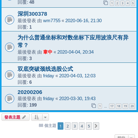
回覆:
48
1
2
3
4
5
深圳300378
最後發表 由
wm7755
«
2020-06-16, 21:30
回覆:
1
为什么普通坐标和对数坐标下应用波浪尺有异
常？
最後發表 由
韋中
«
2020-04-04, 20:34
回覆:
3
双底突破颈线选股公式
最後發表 由
friday
«
2020-04-03, 12:03
回覆:
6
20200206
最後發表 由
friday
«
2020-03-30, 19:43
回覆:
199
1
17
18
19
20
…
發表主題
1
2
3
4
5
88 個主題
下一頁