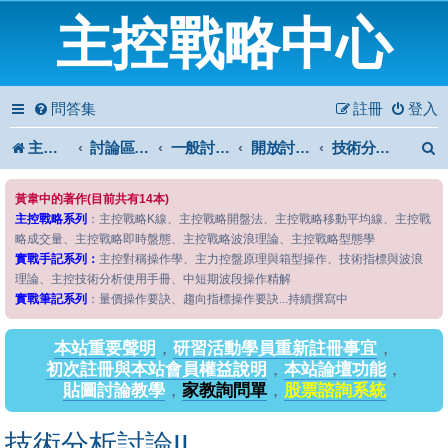
主控戰略中心
問答集
註冊
登入
主控戰略中心
討論區首頁
一般討論區
開放討論區
技術分析討論II
黃韋中的著作(目前共有14本)
主控戰略系列
：主控戰略K線、主控戰略開盤法、主控戰略移動平均線、主控戰
略成交量、主控戰略即時盤態、主控戰略波浪理論、主控戰略型態學
實戰手記系列：
主控對稱操作學、主力控盤原理與箱型操作、技術指標與波浪
理論、主控技術分析使用手冊、中短期波段操作精解
實戰筆記系列
：量價操作要訣、趨向指標操作要訣...持續撰寫中
本站重要聲明
，
研習活動學員重新註冊事宜
，
初次註冊與本站會員權益說明
，
本站論壇功能
，
貼圖討論教學
，
家教詢問單
，
股票諮詢系統
技術分析討論II