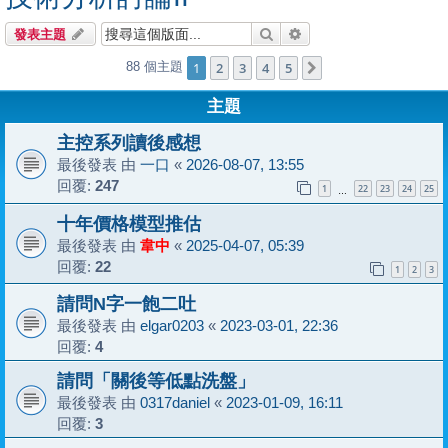
搜尋
進階搜尋
發表主題
1
2
3
4
5
88 個主題
下一頁
主題
主控系列讀後感想
最後發表 由
一口
«
2026-08-07, 13:55
回覆:
247
1
22
23
24
25
…
十年價格模型推估
最後發表 由
韋中
«
2025-04-07, 05:39
回覆:
22
1
2
3
請問N字一飽二吐
最後發表 由
elgar0203
«
2023-03-01, 22:36
回覆:
4
請問「關後等低點洗盤」
最後發表 由
0317daniel
«
2023-01-09, 16:11
回覆:
3