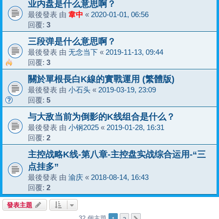
业内盘是什么意思啊？
最後發表 由
韋中
«
2020-01-01, 06:56
回覆:
3
三段弹是什么意思啊？
最後發表 由
无念当下
«
2019-11-13, 09:44
回覆:
3
關於單根長白K線的實戰運用 (繁體版)
最後發表 由
小石头
«
2019-03-19, 23:09
回覆:
5
与大敌当前为倒影的K线组合是什么？
最後發表 由
小钢2025
«
2019-01-28, 16:31
回覆:
2
主控战略K线-第八章-主控盘实战综合运用-“三
点挂多”
最後發表 由
渝庆
«
2018-08-14, 16:43
回覆:
2
發表主題
1
2
32 個主題