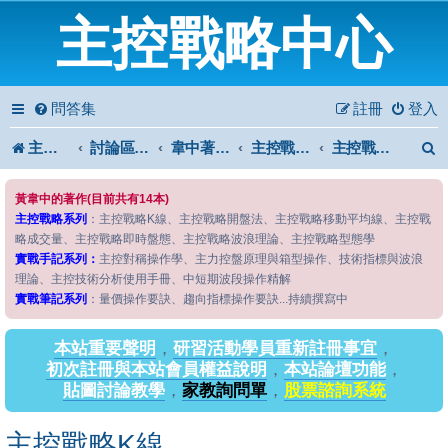
主控戰略中心
問答集
註冊
登入
主控戰略中心
討論區首頁
韋中著作問答區
主控戰略系列
主控戰略K線
黃韋中的著作(目前共有14本)
主控戰略系列
：主控戰略K線、主控戰略開盤法、主控戰略移動平均線、主控戰
略成交量、主控戰略即時盤態、主控戰略波浪理論、主控戰略型態學
實戰手記系列：
主控對稱操作學、主力控盤原理與箱型操作、技術指標與波浪
理論、主控技術分析使用手冊、中短期波段操作精解
實戰筆記系列
：量價操作要訣、趨向指標操作要訣...持續撰寫中
本站重要聲明
，
研習活動學員重新註冊事宜
，
初次註冊與本站會員權益說明
，
本站論壇功能
，
貼圖討論教學
，
家教詢問單
，
股票諮詢系統
主控戰略K線