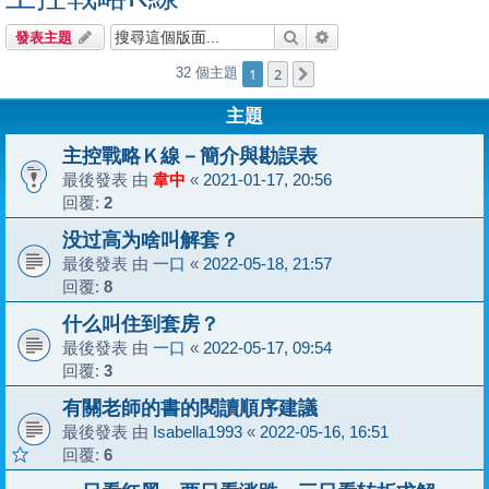
搜尋
進階搜尋
發表主題
1
2
32 個主題
下一頁
主題
主控戰略Ｋ線－簡介與勘誤表
最後發表 由
韋中
«
2021-01-17, 20:56
回覆:
2
没过高为啥叫解套？
最後發表 由
一口
«
2022-05-18, 21:57
回覆:
8
什么叫住到套房？
最後發表 由
一口
«
2022-05-17, 09:54
回覆:
3
有關老師的書的閱讀順序建議
最後發表 由
Isabella1993
«
2022-05-16, 16:51
回覆:
6