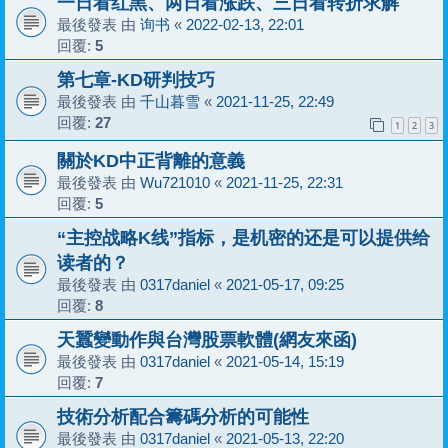
一日看红黑、两日看涨跌、三日看转折求解
最後發表 由
询书
«
2022-02-13, 22:01
回覆:
5
第七章-KD研判技巧
最後發表 由
千山暮雪
«
2021-11-25, 22:49
回覆:
27
1
2
3
關於KD中正背離的意義
最後發表 由
Wu721010
«
2021-11-25, 22:31
回覆:
5
“主控战略K线”指标，是机密的还是可以提供给
读者的？
最後發表 由
0317daniel
«
2021-05-17, 09:25
回覆:
8
天蠶變動作與台灣股票軟體(網友來函)
最後發表 由
0317daniel
«
2021-05-14, 15:19
回覆:
7
技術分析配合籌碼分析的可能性
最後發表 由
0317daniel
«
2021-05-13, 22:20