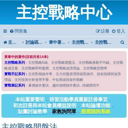
主控戰略中心
問答集
註冊
登入
主控戰略中心
討論區首頁
韋中著作問答區
主控戰略系列
主控戰略開盤法
黃韋中的著作(目前共有14本)
主控戰略系列
：主控戰略K線、主控戰略開盤法、主控戰略移動平均線、主控戰
略成交量、主控戰略即時盤態、主控戰略波浪理論、主控戰略型態學
實戰手記系列：
主控對稱操作學、主力控盤原理與箱型操作、技術指標與波浪
理論、主控技術分析使用手冊、中短期波段操作精解
實戰筆記系列
：量價操作要訣、趨向指標操作要訣...持續撰寫中
本站重要聲明
，
研習活動學員重新註冊事宜
，
初次註冊與本站會員權益說明
，
本站論壇功能
，
貼圖討論教學
，
家教詢問單
，
股票諮詢系統
主控戰略開盤法