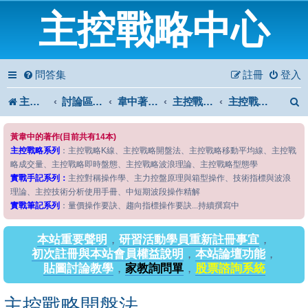
主控戰略中心
問答集
註冊
登入
主控戰略中心
討論區首頁
韋中著作問答區
主控戰略系列
主控戰略開盤法
黃韋中的著作(目前共有14本)
主控戰略系列
：主控戰略K線、主控戰略開盤法、主控戰略移動平均線、主控戰
略成交量、主控戰略即時盤態、主控戰略波浪理論、主控戰略型態學
實戰手記系列：
主控對稱操作學、主力控盤原理與箱型操作、技術指標與波浪
理論、主控技術分析使用手冊、中短期波段操作精解
實戰筆記系列
：量價操作要訣、趨向指標操作要訣...持續撰寫中
本站重要聲明
，
研習活動學員重新註冊事宜
，
初次註冊與本站會員權益說明
，
本站論壇功能
，
貼圖討論教學
，
家教詢問單
，
股票諮詢系統
主控戰略開盤法