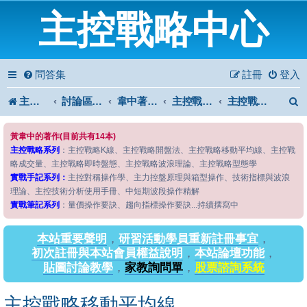
主控戰略中心
問答集
註冊
登入
主控戰略中心
討論區首頁
韋中著作問答區
主控戰略系列
主控戰略移動平均線
黃韋中的著作(目前共有14本)
主控戰略系列
：主控戰略K線、主控戰略開盤法、主控戰略移動平均線、主控戰
略成交量、主控戰略即時盤態、主控戰略波浪理論、主控戰略型態學
實戰手記系列：
主控對稱操作學、主力控盤原理與箱型操作、技術指標與波浪
理論、主控技術分析使用手冊、中短期波段操作精解
實戰筆記系列
：量價操作要訣、趨向指標操作要訣...持續撰寫中
本站重要聲明
，
研習活動學員重新註冊事宜
，
初次註冊與本站會員權益說明
，
本站論壇功能
，
貼圖討論教學
，
家教詢問單
，
股票諮詢系統
主控戰略移動平均線