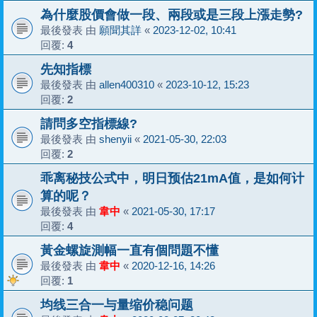
為什麼股價會做一段、兩段或是三段上漲走勢?
最後發表 由
願聞其詳
«
2023-12-02, 10:41
回覆:
4
先知指標
最後發表 由
allen400310
«
2023-10-12, 15:23
回覆:
2
請問多空指標線?
最後發表 由
shenyii
«
2021-05-30, 22:03
回覆:
2
乖离秘技公式中，明日预估21mA值，是如何计
算的呢？
最後發表 由
韋中
«
2021-05-30, 17:17
回覆:
4
黃金螺旋測幅一直有個問題不懂
最後發表 由
韋中
«
2020-12-16, 14:26
回覆:
1
均线三合一与量缩价稳问题