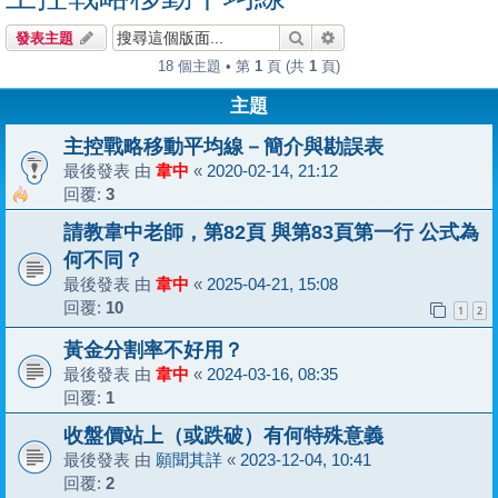
搜尋
進階搜尋
發表主題
18 個主題 • 第
1
頁 (共
1
頁)
主題
主控戰略移動平均線－簡介與勘誤表
最後發表 由
韋中
«
2020-02-14, 21:12
回覆:
3
請教韋中老師，第82頁 與第83頁第一行 公式為
何不同？
最後發表 由
韋中
«
2025-04-21, 15:08
回覆:
10
1
2
黃金分割率不好用？
最後發表 由
韋中
«
2024-03-16, 08:35
回覆:
1
收盤價站上（或跌破）有何特殊意義
最後發表 由
願聞其詳
«
2023-12-04, 10:41
回覆:
2