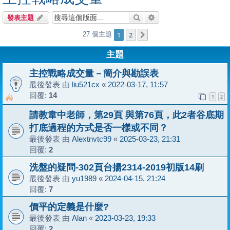
搜尋
進階搜尋
發表主題
1
2
27 個主題
下一頁
主題
主控戰略成交量－簡介與勘誤表
最後發表 由
liu521cx
«
2022-03-17, 11:57
回覆:
14
1
2
請教韋中老師，第29頁 與第76頁，此2者谷底期
打底過程的方式是否一樣或不同？
最後發表 由
Alextnvtc99
«
2025-03-23, 21:31
回覆:
2
洗盤的疑問-302頁台揚2314-2019初版14刷
最後發表 由
yu1989
«
2024-04-15, 21:24
回覆:
7
價平的定義是什麼?
最後發表 由
Alan
«
2023-03-23, 19:33
回覆:
2