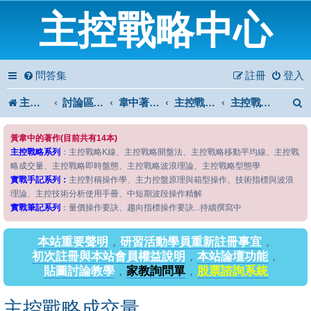
主控戰略中心
問答集
註冊
登入
主控戰略中心
討論區首頁
韋中著作問答區
主控戰略系列
主控戰略成交量
黃韋中的著作(目前共有14本)
主控戰略系列
：主控戰略K線、主控戰略開盤法、主控戰略移動平均線、主控戰
略成交量、主控戰略即時盤態、主控戰略波浪理論、主控戰略型態學
實戰手記系列：
主控對稱操作學、主力控盤原理與箱型操作、技術指標與波浪
理論、主控技術分析使用手冊、中短期波段操作精解
實戰筆記系列
：量價操作要訣、趨向指標操作要訣...持續撰寫中
本站重要聲明
，
研習活動學員重新註冊事宜
，
初次註冊與本站會員權益說明
，
本站論壇功能
，
貼圖討論教學
，
家教詢問單
，
股票諮詢系統
主控戰略成交量