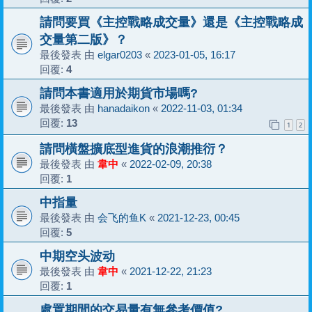
請問要買《主控戰略成交量》還是《主控戰略成
交量第二版》？
最後發表 由
elgar0203
«
2023-01-05, 16:17
回覆:
4
請問本書適用於期貨市場嗎?
最後發表 由
hanadaikon
«
2022-11-03, 01:34
回覆:
13
1
2
請問橫盤擴底型進貨的浪潮推衍？
最後發表 由
韋中
«
2022-02-09, 20:38
回覆:
1
中指量
最後發表 由
会飞的鱼K
«
2021-12-23, 00:45
回覆:
5
中期空头波动
最後發表 由
韋中
«
2021-12-22, 21:23
回覆:
1
處置期間的交易量有無參考價值?