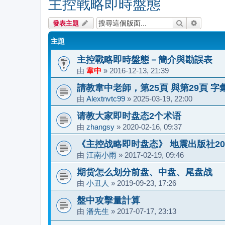
主控戰略即時盤態
搜尋
進階搜尋
發表主題
主題
主控戰略即時盤態－簡介與勘誤表
由
韋中
»
2016-12-13, 21:39
請教韋中老師，第25頁 與第29頁 
由
Alextnvtc99
»
2025-03-19, 22:00
请教大家即时盘态2个术语
由
zhangsy
»
2020-02-16, 09:37
《主控战略即时盘态》 地震出版社20
由
江南小雨
»
2017-02-19, 09:46
期货怎么划分前盘、中盘、尾盘战
由
小丑人
»
2019-09-23, 17:26
盤中攻擊量計算
由
潘先生
»
2017-07-17, 23:13