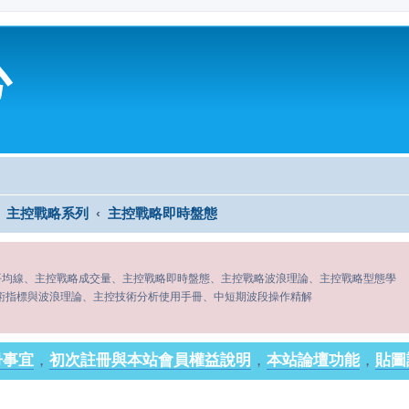
心
主控戰略系列
主控戰略即時盤態
平均線、主控戰略成交量、主控戰略即時盤態、主控戰略波浪理論、主控戰略型態學
術指標與波浪理論、主控技術分析使用手冊、中短期波段操作精解
冊事宜
，
初次註冊與本站會員權益說明
，
本站論壇功能
，
貼圖