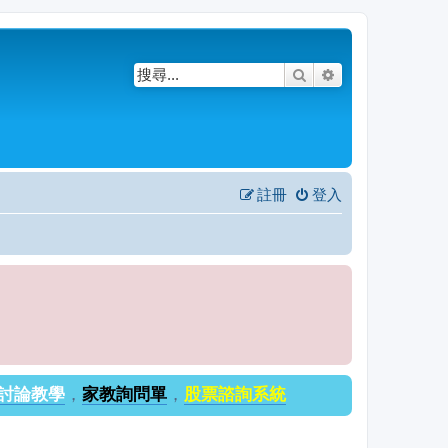
搜尋
進階搜尋
註冊
登入
討論教學
，
家教詢問單
，
股票諮詢系統