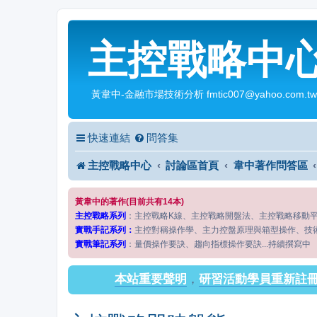
主控戰略中
黃韋中-金融市場技術分析 fmtic007@yahoo.com.tw
快速連結
問答集
主控戰略中心
討論區首頁
韋中著作問答區
黃韋中的著作(目前共有14本)
主控戰略系列
：主控戰略K線、主控戰略開盤法、主控戰略移動
實戰手記系列：
主控對稱操作學、主力控盤原理與箱型操作、技
實戰筆記系列
：量價操作要訣、趨向指標操作要訣...持續撰寫中
本站重要聲明
，
研習活動學員重新註