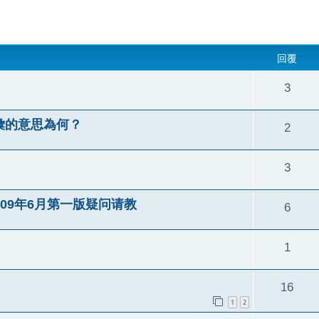
回覆
3
字彙的意思為何？
2
3
09年6月第一版疑问请教
6
1
16
1
2