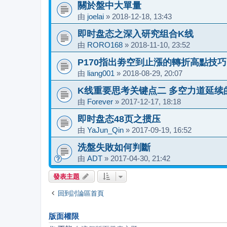
關於盤中大單量
由
joelai
»
2018-12-18, 13:43
即时盘态之深入研究组合K线
由
RORO168
»
2018-11-10, 23:52
P170指出劵空到止漲的轉折高點技巧..
由
liang001
»
2018-08-29, 20:07
K线重要思考关键点二 多空力道延续
由
Forever
»
2017-12-17, 18:18
即时盘态48页之掼压
由
YaJun_Qin
»
2017-09-19, 16:52
洗盤失敗如何判斷
由
ADT
»
2017-04-30, 21:42
發表主題
回到討論區首頁
版面權限