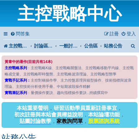
主控戰略中心
問答集
註冊
登入
主控戰略中心
討論區首頁
一般討論區
公告區
站務公告
黃韋中的著作(目前共有14本)
主控戰略系列
：主控戰略K線、主控戰略開盤法、主控戰略移動平均線、主控戰
略成交量、主控戰略即時盤態、主控戰略波浪理論、主控戰略型態學
實戰手記系列：
主控對稱操作學、主力控盤原理與箱型操作、技術指標與波浪
理論、主控技術分析使用手冊、中短期波段操作精解
實戰筆記系列
：量價操作要訣、趨向指標操作要訣...持續撰寫中
本站重要聲明
，
研習活動學員重新註冊事宜
，
初次註冊與本站會員權益說明
，
本站論壇功能
，
貼圖討論教學
，
家教詢問單
，
股票諮詢系統
站務公告