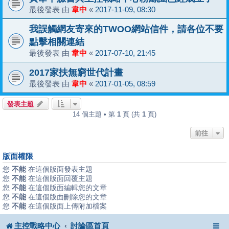
最後發表 由
韋中
«
2017-11-09, 08:30
我誤觸網友寄來的TWOO網站信件，請各位不要
點擊相關連結
最後發表 由
韋中
«
2017-07-10, 21:45
2017家扶無窮世代計畫
最後發表 由
韋中
«
2017-01-05, 08:59
發表主題
14 個主題 • 第
1
頁 (共
1
頁)
前往
版面權限
您
不能
在這個版面發表主題
您
不能
在這個版面回覆主題
您
不能
在這個版面編輯您的文章
您
不能
在這個版面刪除您的文章
您
不能
在這個版面上傳附加檔案
主控戰略中心
討論區首頁