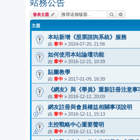
站務公告
搜尋
進階搜尋
發表主題
主題
本站新增《股票諮詢系統》服務
由
韋中
»
2024-07-20, 21:56
如何使用本站論壇功能
由
韋中
»
2016-12-21, 10:39
貼圖教學
由
韋中
»
2017-01-09, 16:39
《網友》與《學員》重新註冊注意事
由
韋中
»
2016-12-12, 20:09
網友註冊與會員權益相關事項說明
由
韋中
»
2016-12-11, 15:13
主控戰略中心重要聲明
由
韋中
»
2016-12-11, 14:40