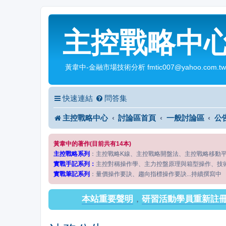
主控戰略中
黃韋中-金融市場技術分析 fmtic007@yahoo.com.tw
快速連結
問答集
主控戰略中心
討論區首頁
一般討論區
公
黃韋中的著作(目前共有14本)
主控戰略系列
：主控戰略K線、主控戰略開盤法、主控戰略移動
實戰手記系列：
主控對稱操作學、主力控盤原理與箱型操作、技
實戰筆記系列
：量價操作要訣、趨向指標操作要訣...持續撰寫中
本站重要聲明
，
研習活動學員重新註