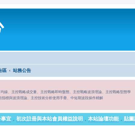
心
告區
站務公告
平均線、主控戰略成交量、主控戰略即時盤態、主控戰略波浪理論、主控戰略型態學
術指標與波浪理論、主控技術分析使用手冊、中短期波段操作精解
冊事宜
，
初次註冊與本站會員權益說明
，
本站論壇功能
，
貼圖