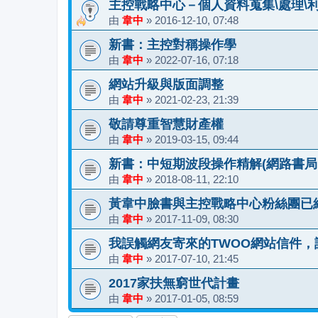
主控戰略中心－個人資料蒐集\處理\
由
韋中
»
2016-12-10, 07:48
新書：主控對稱操作學
由
韋中
»
2022-07-16, 07:18
網站升級與版面調整
由
韋中
»
2021-02-23, 21:39
敬請尊重智慧財產權
由
韋中
»
2019-03-15, 09:44
新書：中短期波段操作精解(網路書局
由
韋中
»
2018-08-11, 22:10
黃韋中臉書與主控戰略中心粉絲團已
由
韋中
»
2017-11-09, 08:30
我誤觸網友寄來的TWOO網站信件
由
韋中
»
2017-07-10, 21:45
2017家扶無窮世代計畫
由
韋中
»
2017-01-05, 08:59