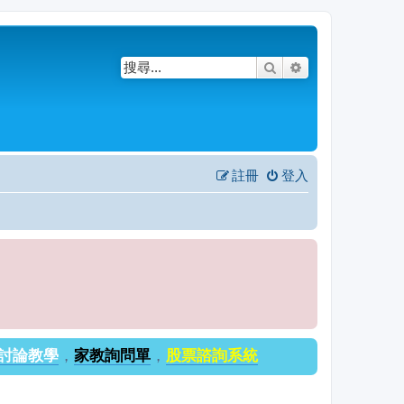
搜尋
進階搜尋
註冊
登入
討論教學
，
家教詢問單
，
股票諮詢系統