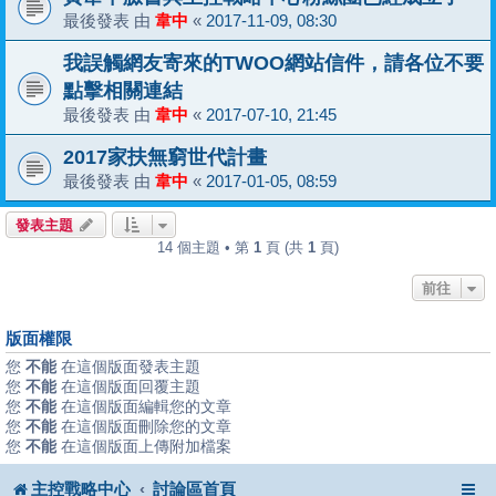
最後發表 由
韋中
«
2017-11-09, 08:30
我誤觸網友寄來的TWOO網站信件，請各位不要
點擊相關連結
最後發表 由
韋中
«
2017-07-10, 21:45
2017家扶無窮世代計畫
最後發表 由
韋中
«
2017-01-05, 08:59
發表主題
14 個主題 • 第
1
頁 (共
1
頁)
前往
版面權限
您
不能
在這個版面發表主題
您
不能
在這個版面回覆主題
您
不能
在這個版面編輯您的文章
您
不能
在這個版面刪除您的文章
您
不能
在這個版面上傳附加檔案
主控戰略中心
討論區首頁