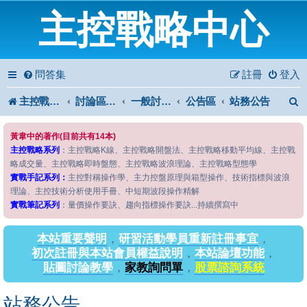
主控戰略中心
問答集
註冊
登入
主控戰略中心
討論區首頁
一般討論區
公告區
站務公告
黃韋中的著作(目前共有14本)
主控戰略系列
：主控戰略K線、主控戰略開盤法、主控戰略移動平均線、主控戰
略成交量、主控戰略即時盤態、主控戰略波浪理論、主控戰略型態學
實戰手記系列：
主控對稱操作學、主力控盤原理與箱型操作、技術指標與波浪
理論、主控技術分析使用手冊、中短期波段操作精解
實戰筆記系列
：量價操作要訣、趨向指標操作要訣...持續撰寫中
本站重要聲明
，
研習活動學員重新註冊事宜
，
初次註冊與本站會員權益說明
，
本站論壇功能
，
貼圖討論教學
，
家教詢問單
，
股票諮詢系統
站務公告