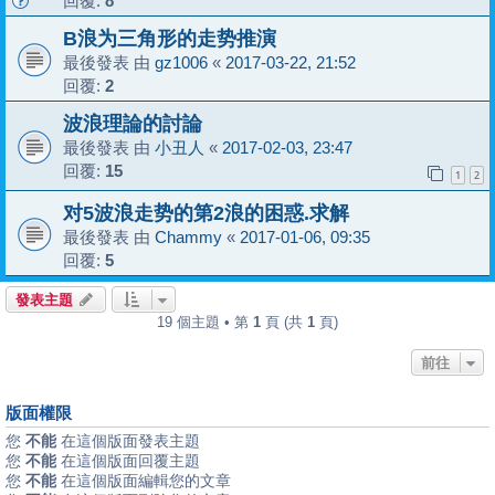
回覆:
8
B浪为三角形的走势推演
最後發表 由
gz1006
«
2017-03-22, 21:52
回覆:
2
波浪理論的討論
最後發表 由
小丑人
«
2017-02-03, 23:47
回覆:
15
1
2
对5波浪走势的第2浪的困惑.求解
最後發表 由
Chammy
«
2017-01-06, 09:35
回覆:
5
發表主題
19 個主題 • 第
1
頁 (共
1
頁)
前往
版面權限
您
不能
在這個版面發表主題
您
不能
在這個版面回覆主題
您
不能
在這個版面編輯您的文章