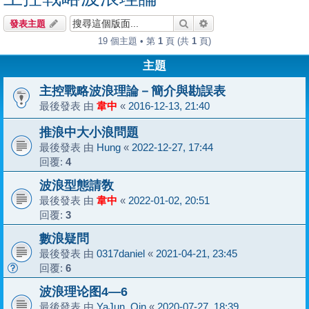
搜尋
進階搜尋
發表主題
19 個主題 • 第
1
頁 (共
1
頁)
主題
主控戰略波浪理論－簡介與勘誤表
最後發表 由
韋中
«
2016-12-13, 21:40
推浪中大小浪問題
最後發表 由
Hung
«
2022-12-27, 17:44
回覆:
4
波浪型態請敎
最後發表 由
韋中
«
2022-01-02, 20:51
回覆:
3
數浪疑問
最後發表 由
0317daniel
«
2021-04-21, 23:45
回覆:
6
波浪理论图4—6
最後發表 由
YaJun_Qin
«
2020-07-27, 18:39