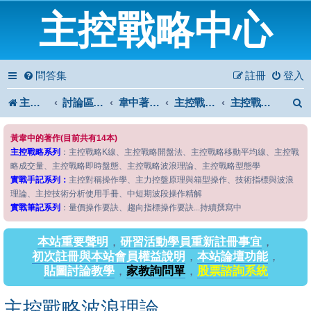
主控戰略中心
問答集
註冊
登入
主控戰略中心
討論區首頁
韋中著作問答區
主控戰略系列
主控戰略波浪理論
黃韋中的著作(目前共有14本)
主控戰略系列
：主控戰略K線、主控戰略開盤法、主控戰略移動平均線、主控戰
略成交量、主控戰略即時盤態、主控戰略波浪理論、主控戰略型態學
實戰手記系列：
主控對稱操作學、主力控盤原理與箱型操作、技術指標與波浪
理論、主控技術分析使用手冊、中短期波段操作精解
實戰筆記系列
：量價操作要訣、趨向指標操作要訣...持續撰寫中
本站重要聲明
，
研習活動學員重新註冊事宜
，
初次註冊與本站會員權益說明
，
本站論壇功能
，
貼圖討論教學
，
家教詢問單
，
股票諮詢系統
主控戰略波浪理論