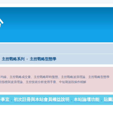
心
主控戰略系列
主控戰略型態學
平均線、主控戰略成交量、主控戰略即時盤態、主控戰略波浪理論、主控戰略型態學
術指標與波浪理論、主控技術分析使用手冊、中短期波段操作精解
冊事宜
，
初次註冊與本站會員權益說明
，
本站論壇功能
，
貼圖