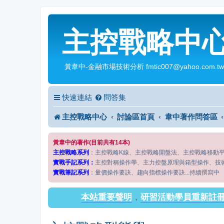
主控戰略中
黃韋中-金融市場技術分析 fmtic007@yahoo.com.tw
快速連結
問答集
主控戰略中心
討論區首頁
韋中著作問答區
黃韋中的著作(目前共有14本)
主控戰略系列
：主控戰略K線、主控戰略開盤法、主控戰略移動
實戰手記系列：
主控對稱操作學、主力控盤原理與箱型操作、技
實戰筆記系列
：量價操作要訣、趨向指標操作要訣...持續撰寫中
本站重要聲明
，
研習活動學員重新註