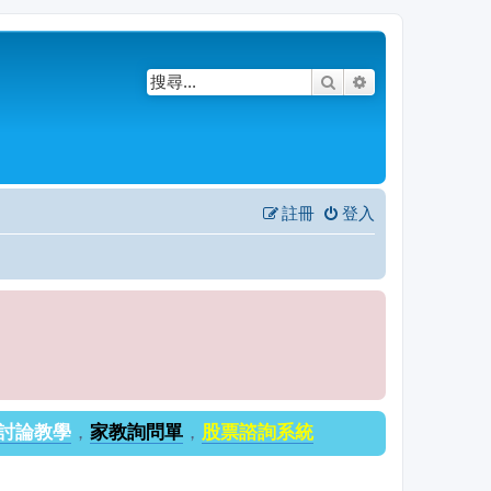
搜尋
進階搜尋
註冊
登入
討論教學
，
家教詢問單
，
股票諮詢系統