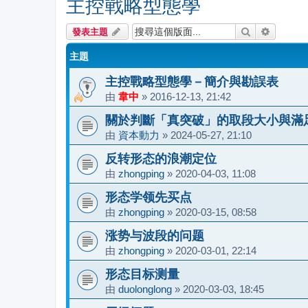
主控戰略型態學
搜尋
進階搜尋
發表主題
主題
主控戰略型態學－簡介與勘誤表
由
韋中
»
2016-12-13, 21:42
關於判斷「真突破」的取段大小與滿
由
資本動力
»
2024-05-27, 21:10
反转形态的浪潮定位
由
zhongping
»
2020-04-03, 11:08
形态学领先买点
由
zhongping
»
2020-03-15, 08:58
涨势与波段的问题
由
zhongping
»
2020-03-01, 22:14
形态目标测量
由
duolonglong
»
2020-03-03, 18:45