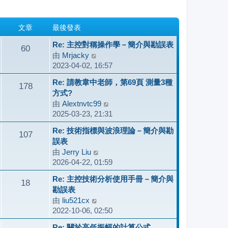
文章
最後發表
Re: 主控對稱操作學－簡介與勘誤表
60
由
Mrjacky
檢
2023-04-02, 16:57
視
最
Re: 請教韋中老師，第69頁 測量3種
178
後
方式?
發
由
Alextnvtc99
檢
表
2025-03-23, 21:31
視
最
Re: 技術指標與波浪理論－簡介與勘
107
後
誤表
發
由
Jerry Liu
檢
表
2026-04-22, 01:59
視
最
Re: 主控技術分析使用手冊－簡介與
18
後
勘誤表
發
由
liu521cx
檢
表
2022-10-06, 02:50
視
最
Re: 關於高低振幅的計算公式