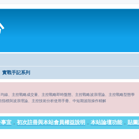
心
實戰手記系列
平均線、主控戰略成交量、主控戰略即時盤態、主控戰略波浪理論、主控戰略型態學
術指標與波浪理論、主控技術分析使用手冊、中短期波段操作精解
冊事宜
，
初次註冊與本站會員權益說明
，
本站論壇功能
，
貼圖