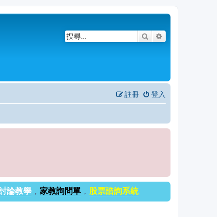
搜尋
進階搜尋
註冊
登入
討論教學
，
家教詢問單
，
股票諮詢系統