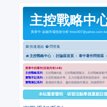
主控戰略中
黃韋中-金融市場技術分析 fmtic007@yahoo.com.tw
快速連結
問答集
主控戰略中心
討論區首頁
韋中著作問答區
黃韋中的著作(目前共有14本)
主控戰略系列
：主控戰略K線、主控戰略開盤法、主控戰略移動
實戰手記系列：
主控對稱操作學、主力控盤原理與箱型操作、技
實戰筆記系列
：量價操作要訣、趨向指標操作要訣...持續撰寫中
本站重要聲明
，
研習活動學員重新註