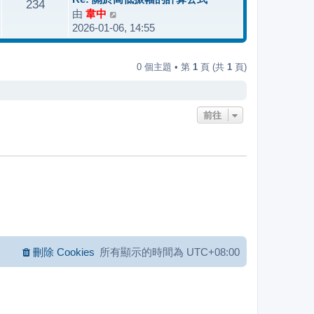
234
後
由
韋中
檢
發
2026-01-06, 14:55
視
表
最
後
0 個主題 • 第
1
頁 (共
1
頁)
發
表
前往
刪除 Cookies
所有顯示的時間為
UTC+08:00