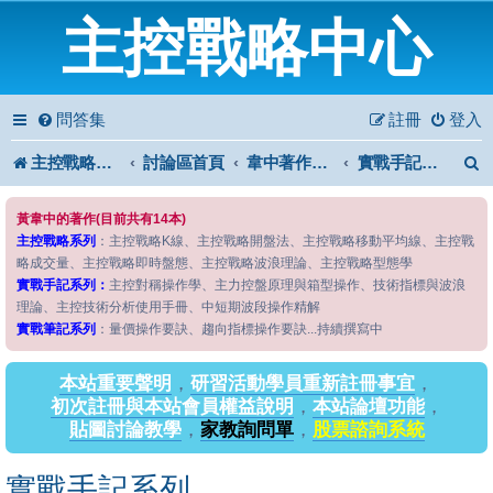
主控戰略中心
問答集
註冊
登入
主控戰略中心
討論區首頁
韋中著作問答區
實戰手記系列
黃韋中的著作(目前共有14本)
主控戰略系列
：主控戰略K線、主控戰略開盤法、主控戰略移動平均線、主控戰
略成交量、主控戰略即時盤態、主控戰略波浪理論、主控戰略型態學
實戰手記系列：
主控對稱操作學、主力控盤原理與箱型操作、技術指標與波浪
理論、主控技術分析使用手冊、中短期波段操作精解
實戰筆記系列
：量價操作要訣、趨向指標操作要訣...持續撰寫中
本站重要聲明
，
研習活動學員重新註冊事宜
，
初次註冊與本站會員權益說明
，
本站論壇功能
，
貼圖討論教學
，
家教詢問單
，
股票諮詢系統
實戰手記系列