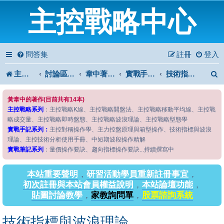
主控戰略中心
問答集
註冊
登入
主控戰略中心
討論區首頁
韋中著作問答區
實戰手記系列
技術指標與波浪理論
黃韋中的著作(目前共有14本)
主控戰略系列
：主控戰略K線、主控戰略開盤法、主控戰略移動平均線、主控戰
略成交量、主控戰略即時盤態、主控戰略波浪理論、主控戰略型態學
實戰手記系列：
主控對稱操作學、主力控盤原理與箱型操作、技術指標與波浪
理論、主控技術分析使用手冊、中短期波段操作精解
實戰筆記系列
：量價操作要訣、趨向指標操作要訣...持續撰寫中
本站重要聲明
，
研習活動學員重新註冊事宜
，
初次註冊與本站會員權益說明
，
本站論壇功能
，
貼圖討論教學
，
家教詢問單
，
股票諮詢系統
技術指標與波浪理論