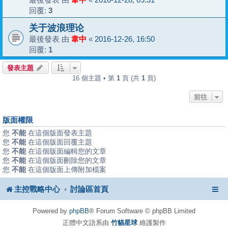
回覆:
3
关于波浪理论
最後發表 由
韋中
«
2016-12-26, 16:50
回覆:
1
發表主題
16 個主題 • 第
1
頁 (共
1
頁)
前往
版面權限
您
不能
在這個版面發表主題
您
不能
在這個版面回覆主題
您
不能
在這個版面編輯您的文章
您
不能
在這個版面刪除您的文章
您
不能
在這個版面上傳附加檔案
主控戰略中心
討論區首頁
Powered by
phpBB
® Forum Software © phpBB Limited
正體中文語系由
竹貓星球
維護製作