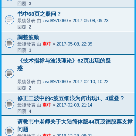
回覆:
3
书中68页之疑问？
最後發表 由
zwd8970060
«
2017-05-09, 09:23
回覆:
2
調整波動
最後發表 由
韋中
«
2017-05-08, 22:39
回覆:
1
《技术指标与波浪理论》62页出现的疑
惑
最後發表 由
zwd8970060
«
2017-02-10, 10:22
回覆:
2
修正三波中的c波五细浪为何出现1、4重叠？
最後發表 由
韋中
«
2017-02-08, 21:14
回覆:
4
请教韦中老师关于大陆简体版44页茂德股票支撑
问题
最後發表 由
韋中
«
2016-12-28, 09:31