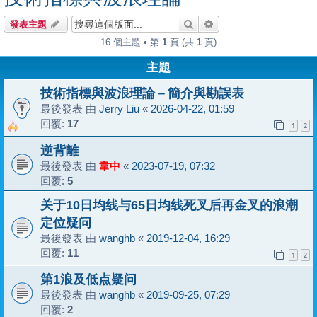
搜尋
進階搜尋
發表主題
16 個主題 • 第
1
頁 (共
1
頁)
主題
技術指標與波浪理論－簡介與勘誤表
最後發表 由
Jerry Liu
«
2026-04-22, 01:59
回覆:
17
1
2
逆背離
最後發表 由
韋中
«
2023-07-19, 07:32
回覆:
5
关于10日均线与65日均线死叉后再金叉的浪潮
定位疑问
最後發表 由
wanghb
«
2019-12-04, 16:29
回覆:
11
1
2
第1浪及低点疑问
最後發表 由
wanghb
«
2019-09-25, 07:29
回覆:
2