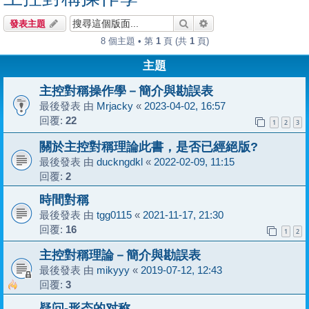
搜尋
進階搜尋
發表主題
8 個主題 • 第
1
頁 (共
1
頁)
主題
主控對稱操作學－簡介與勘誤表
最後發表 由
Mrjacky
«
2023-04-02, 16:57
回覆:
22
1
2
3
關於主控對稱理論此書，是否已經絕版?
最後發表 由
duckngdkl
«
2022-02-09, 11:15
回覆:
2
時間對稱
最後發表 由
tgg0115
«
2021-11-17, 21:30
回覆:
16
1
2
主控對稱理論－簡介與勘誤表
最後發表 由
mikyyy
«
2019-07-12, 12:43
回覆:
3
疑问-形态的对称