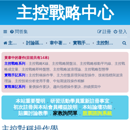
主控戰略中心
問答集
註冊
登入
主控戰略中心
討論區首頁
韋中著作問答區
實戰手記系列
主控對稱操作學
黃韋中的著作(目前共有14本)
主控戰略系列
：主控戰略K線、主控戰略開盤法、主控戰略移動平均線、主控戰
略成交量、主控戰略即時盤態、主控戰略波浪理論、主控戰略型態學
實戰手記系列：
主控對稱操作學、主力控盤原理與箱型操作、技術指標與波浪
理論、主控技術分析使用手冊、中短期波段操作精解
實戰筆記系列
：量價操作要訣、趨向指標操作要訣...持續撰寫中
本站重要聲明
，
研習活動學員重新註冊事宜
，
初次註冊與本站會員權益說明
，
本站論壇功能
，
貼圖討論教學
，
家教詢問單
，
股票諮詢系統
主控對稱操作學