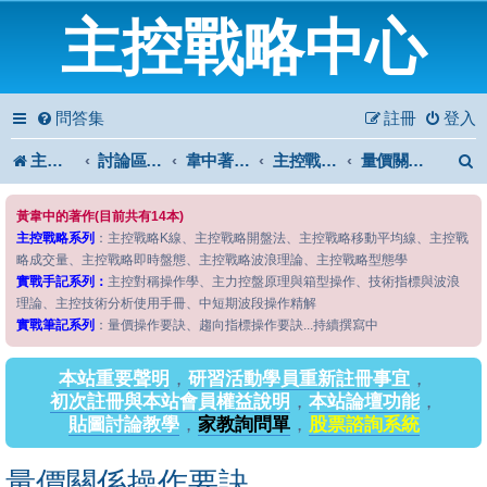
主控戰略中心
問答集
註冊
登入
主控戰略中心
討論區首頁
韋中著作問答區
主控戰略筆記系列
量價關係操作要訣
黃韋中的著作(目前共有14本)
主控戰略系列
：主控戰略K線、主控戰略開盤法、主控戰略移動平均線、主控戰
略成交量、主控戰略即時盤態、主控戰略波浪理論、主控戰略型態學
實戰手記系列：
主控對稱操作學、主力控盤原理與箱型操作、技術指標與波浪
理論、主控技術分析使用手冊、中短期波段操作精解
實戰筆記系列
：量價操作要訣、趨向指標操作要訣...持續撰寫中
本站重要聲明
，
研習活動學員重新註冊事宜
，
初次註冊與本站會員權益說明
，
本站論壇功能
，
貼圖討論教學
，
家教詢問單
，
股票諮詢系統
量價關係操作要訣