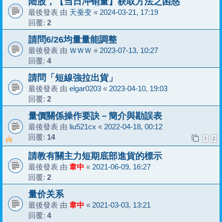
陆股，【当日冲销量】获取方法之困惑
最後發表 由
天蚕变
«
2024-03-21, 17:19
回覆:
2
請問6/26均量量能調整
最後發表 由
ＷＷＷ
«
2023-07-13, 10:27
回覆:
4
請問「短線強拉出貨」
最後發表 由
elgar0203
«
2023-04-10, 19:03
回覆:
2
量價關係操作要訣－簡介與勘誤表
最後發表 由
liu521cx
«
2022-04-18, 00:12
回覆:
14
1
2
請教有關主力短期底部進貨的標示
最後發表 由
韋中
«
2021-06-09, 16:27
回覆:
2
量价关系
最後發表 由
韋中
«
2021-03-03, 13:21
回覆:
4