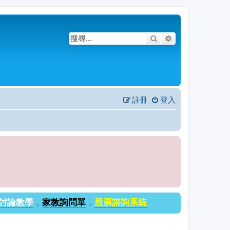
搜尋
進階搜尋
註冊
登入
討論教學
，
家教詢問單
，
股票諮詢系統