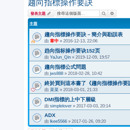
趨向指標操作要訣
搜尋
進階搜尋
發表主題
主題
趨向指標操作要訣－簡介與勘誤表
由
韋中
»
2016-12-13, 22:06
趋向指标操作要诀152页
由
YaJun_Qin
»
2019-12-09, 19:57
趨向指標公式問題
由
jws888
»
2018-02-28, 10:42
終於買到這本書了《趨向指標操作要
由
菜菜
»
2018-03-01, 21:33
DMI指標的上中下層級
由
simplelover
»
2017-03-03, 20:14
ADX
由
lkee5566
»
2017-01-26, 09:20