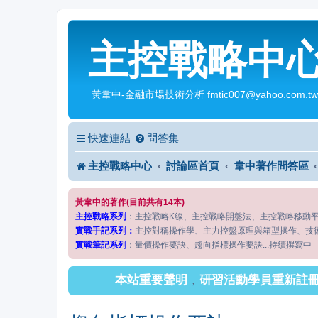
主控戰略中
黃韋中-金融市場技術分析 fmtic007@yahoo.com.tw
快速連結
問答集
主控戰略中心
討論區首頁
韋中著作問答區
黃韋中的著作(目前共有14本)
主控戰略系列
：主控戰略K線、主控戰略開盤法、主控戰略移動
實戰手記系列：
主控對稱操作學、主力控盤原理與箱型操作、技
實戰筆記系列
：量價操作要訣、趨向指標操作要訣...持續撰寫中
本站重要聲明
，
研習活動學員重新註