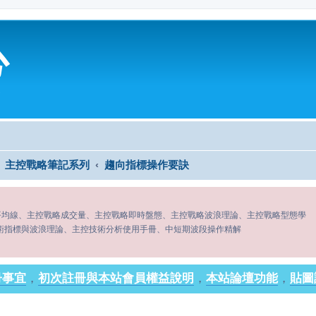
心
主控戰略筆記系列
趨向指標操作要訣
平均線、主控戰略成交量、主控戰略即時盤態、主控戰略波浪理論、主控戰略型態學
術指標與波浪理論、主控技術分析使用手冊、中短期波段操作精解
冊事宜
，
初次註冊與本站會員權益說明
，
本站論壇功能
，
貼圖