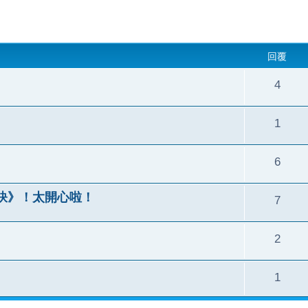
回覆
4
1
6
訣》！太開心啦！
7
2
1