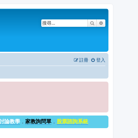
搜尋
進階搜尋
註冊
登入
討論教學
，
家教詢問單
，
股票諮詢系統