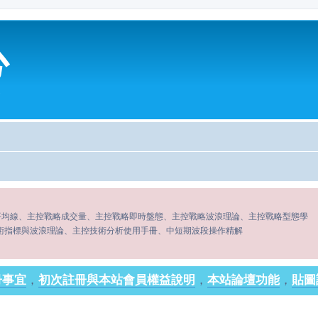
心
平均線、主控戰略成交量、主控戰略即時盤態、主控戰略波浪理論、主控戰略型態學
術指標與波浪理論、主控技術分析使用手冊、中短期波段操作精解
冊事宜
，
初次註冊與本站會員權益說明
，
本站論壇功能
，
貼圖