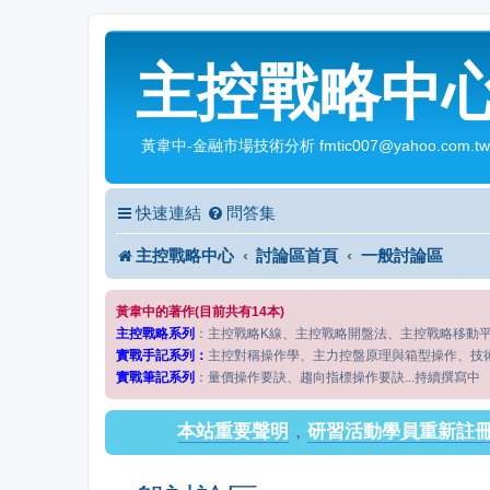
主控戰略中
黃韋中-金融市場技術分析 fmtic007@yahoo.com.tw
快速連結
問答集
主控戰略中心
討論區首頁
一般討論區
黃韋中的著作(目前共有14本)
主控戰略系列
：主控戰略K線、主控戰略開盤法、主控戰略移動
實戰手記系列：
主控對稱操作學、主力控盤原理與箱型操作、技
實戰筆記系列
：量價操作要訣、趨向指標操作要訣...持續撰寫中
本站重要聲明
，
研習活動學員重新註