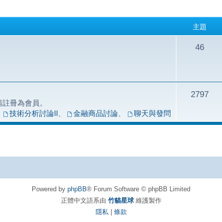
主題
46
2797
請註冊為會員。
、
技術分析討論II
、
金融商品討論
、
聊天與發問
Powered by
phpBB
® Forum Software © phpBB Limited
正體中文語系由
竹貓星球
維護製作
隱私
|
條款