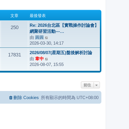
文章
最後發表
Re: 2026台北區【實戰操作討論會】
250
網聚研習活動---…
由
圓圓
檢
2026-03-30, 14:17
視
最
2026/08/07(星期五)盤後解析討論
17831
後
由
韋中
檢
發
2026-08-07, 15:55
視
表
最
後
發
前往
表
刪除 Cookies
所有顯示的時間為
UTC+08:00