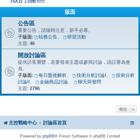
版面
公告區
重要公告，請隨時注意，新手必看。
子版面:
站務公告
、
研習活動
主題:
46
開放討論區
提供訪客瀏覽，若要發表主題或參與討論，請註冊為會
員。
子版面:
每日盤後解析
、
技術分析討論I
、
技術分析
討論II
、
金融商品討論
、
聊天與發問
主題:
2796
前往
主控戰略中心
討論區首頁
Powered by
phpBB
® Forum Software © phpBB Limited