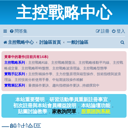
主控戰略中心
問答集
註冊
登入
主控戰略中心
討論區首頁
一般討論區
黃韋中的著作(目前共有14本)
主控戰略系列
：主控戰略K線、主控戰略開盤法、主控戰略移動平均線、主控戰
略成交量、主控戰略即時盤態、主控戰略波浪理論、主控戰略型態學
實戰手記系列：
主控對稱操作學、主力控盤原理與箱型操作、技術指標與波浪
理論、主控技術分析使用手冊、中短期波段操作精解
實戰筆記系列
：量價操作要訣、趨向指標操作要訣...持續撰寫中
本站重要聲明
，
研習活動學員重新註冊事宜
，
初次註冊與本站會員權益說明
，
本站論壇功能
，
貼圖討論教學
，
家教詢問單
，
股票諮詢系統
一般討論區