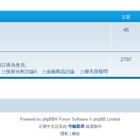
主題
46
2797
請註冊為會員。
、
技術分析討論II
、
金融商品討論
、
聊天與發問
Powered by
phpBB
® Forum Software © phpBB Limited
正體中文語系由
竹貓星球
維護製作
隱私
|
條款