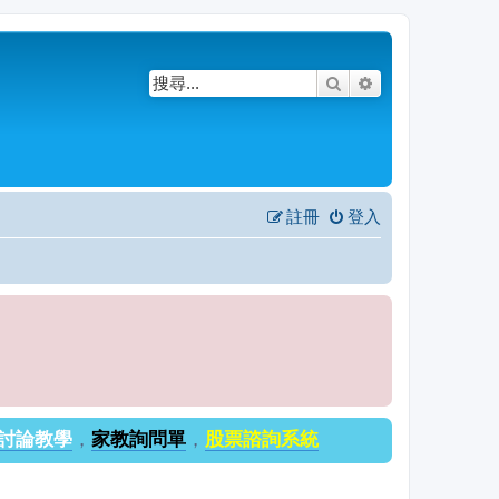
搜尋
進階搜尋
註冊
登入
討論教學
，
家教詢問單
，
股票諮詢系統