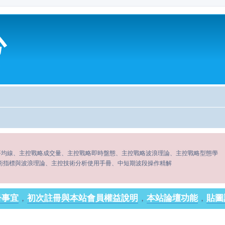
心
平均線、主控戰略成交量、主控戰略即時盤態、主控戰略波浪理論、主控戰略型態學
術指標與波浪理論、主控技術分析使用手冊、中短期波段操作精解
冊事宜
，
初次註冊與本站會員權益說明
，
本站論壇功能
，
貼圖