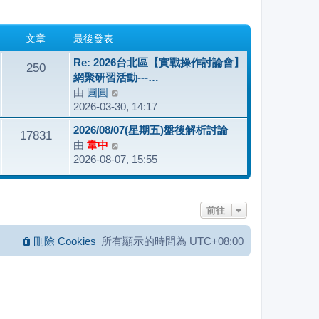
文章
最後發表
Re: 2026台北區【實戰操作討論會】
250
網聚研習活動---…
由
圓圓
檢
2026-03-30, 14:17
視
最
2026/08/07(星期五)盤後解析討論
17831
後
由
韋中
檢
發
2026-08-07, 15:55
視
表
最
後
發
前往
表
刪除 Cookies
所有顯示的時間為
UTC+08:00