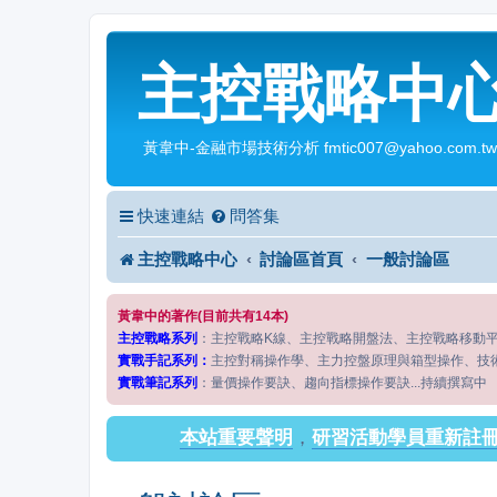
主控戰略中
黃韋中-金融市場技術分析 fmtic007@yahoo.com.tw
快速連結
問答集
主控戰略中心
討論區首頁
一般討論區
黃韋中的著作(目前共有14本)
主控戰略系列
：主控戰略K線、主控戰略開盤法、主控戰略移動
實戰手記系列：
主控對稱操作學、主力控盤原理與箱型操作、技
實戰筆記系列
：量價操作要訣、趨向指標操作要訣...持續撰寫中
本站重要聲明
，
研習活動學員重新註