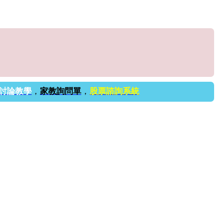
討論教學
，
家教詢問單
，
股票諮詢系統