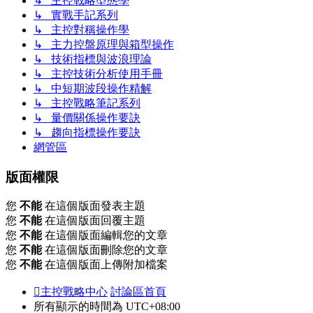
↳ 主控戰略型態學
↳ 實戰手記系列
↳ 主控對稱操作學
↳ 主力控盤原理與箱型操作
↳ 技術指標與波浪理論
↳ 主控技術分析使用手冊
↳ 中短期波段操作精解
↳ 主控戰略筆記系列
↳ 量價關係操作要訣
↳ 趨向指標操作要訣
網管區
版面權限
您
不能
在這個版面發表主題
您
不能
在這個版面回覆主題
您
不能
在這個版面編輯您的文章
您
不能
在這個版面刪除您的文章
您
不能
在這個版面上傳附加檔案
主控戰略中心
討論區首頁
所有顯示的時間為
UTC+08:00