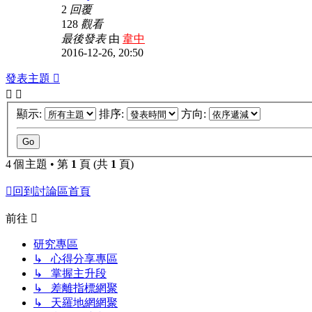
2
回覆
128
觀看
最後發表
由
韋中
2016-12-26, 20:50
發表主題
顯示:
排序:
方向:
4 個主題 • 第
1
頁 (共
1
頁)
回到討論區首頁
前往
研究專區
↳ 心得分享專區
↳ 掌握主升段
↳ 差離指標網聚
↳ 天羅地網網聚