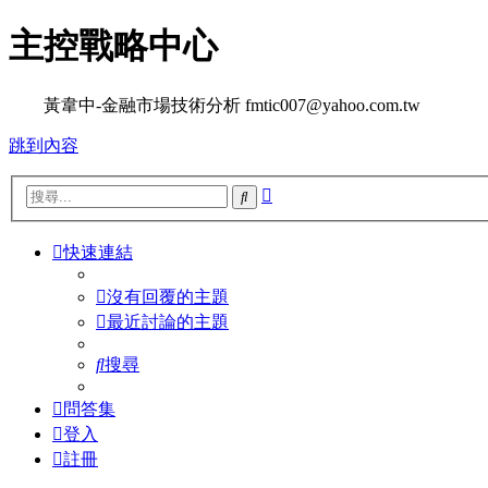
主控戰略中心
黃韋中-金融市場技術分析 fmtic007@yahoo.com.tw
跳到內容
進
搜
階
尋
搜
快速連結
尋
沒有回覆的主題
最近討論的主題
搜尋
問答集
登入
註冊