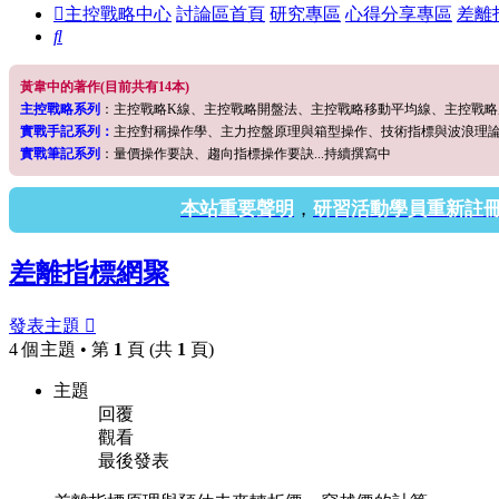
主控戰略中心
討論區首頁
研究專區
心得分享專區
差離
搜
尋
黃韋中的著作(目前共有14本)
主控戰略系列
：主控戰略K線、主控戰略開盤法、主控戰略移動平均線、主控戰
實戰手記系列：
主控對稱操作學、主力控盤原理與箱型操作、技術指標與波浪理
實戰筆記系列
：量價操作要訣、趨向指標操作要訣...持續撰寫中
本站重要聲明
，
研習活動學員重新註
差離指標網聚
發表主題
4 個主題 • 第
1
頁 (共
1
頁)
主題
回覆
觀看
最後發表