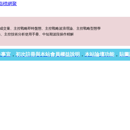
指標網聚
略成交量、主控戰略即時盤態、主控戰略波浪理論、主控戰略型態學
論、主控技術分析使用手冊、中短期波段操作精解
冊事宜
，
初次註冊與本站會員權益說明
，
本站論壇功能
，
貼圖