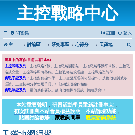
主控戰略中心
問答集
註冊
登入
主控戰略中心
討論區首頁
研究專區
心得分享專區
天羅地網網聚
黃韋中的著作(目前共有14本)
主控戰略系列
：主控戰略K線、主控戰略開盤法、主控戰略移動平均線、主控戰
略成交量、主控戰略即時盤態、主控戰略波浪理論、主控戰略型態學
實戰手記系列：
主控對稱操作學、主力控盤原理與箱型操作、技術指標與波浪
理論、主控技術分析使用手冊、中短期波段操作精解
實戰筆記系列
：量價操作要訣、趨向指標操作要訣...持續撰寫中
本站重要聲明
，
研習活動學員重新註冊事宜
，
初次註冊與本站會員權益說明
，
本站論壇功能
，
貼圖討論教學
，
家教詢問單
，
股票諮詢系統
天羅地網網聚