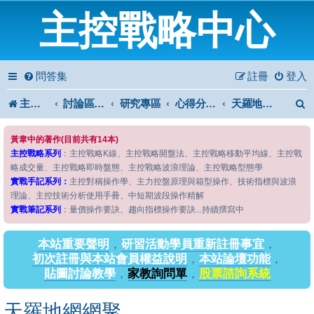
主控戰略中心
問答集
註冊
登入
主控戰略中心
討論區首頁
研究專區
心得分享專區
天羅地網網聚
黃韋中的著作(目前共有14本)
主控戰略系列
：主控戰略K線、主控戰略開盤法、主控戰略移動平均線、主控戰
略成交量、主控戰略即時盤態、主控戰略波浪理論、主控戰略型態學
實戰手記系列：
主控對稱操作學、主力控盤原理與箱型操作、技術指標與波浪
理論、主控技術分析使用手冊、中短期波段操作精解
實戰筆記系列
：量價操作要訣、趨向指標操作要訣...持續撰寫中
本站重要聲明
，
研習活動學員重新註冊事宜
，
初次註冊與本站會員權益說明
，
本站論壇功能
，
貼圖討論教學
，
家教詢問單
，
股票諮詢系統
天羅地網網聚