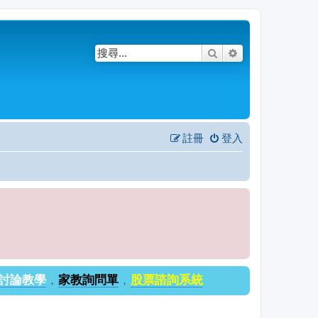
搜尋
進階搜尋
註冊
登入
討論教學
，
家教詢問單
，
股票諮詢系統