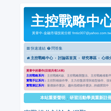
主控戰略中
黃韋中-金融市場技術分析 fmtic007@yahoo.com.tw
快速連結
問答集
主控戰略中心
討論區首頁
研究專區
心得
黃韋中的著作(目前共有14本)
主控戰略系列
：主控戰略K線、主控戰略開盤法、主控戰略移動
實戰手記系列：
主控對稱操作學、主力控盤原理與箱型操作、技
實戰筆記系列
：量價操作要訣、趨向指標操作要訣...持續撰寫中
本站重要聲明
，
研習活動學員重新註