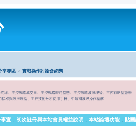
心
分享專區
實戰操作討論會網聚
平均線、主控戰略成交量、主控戰略即時盤態、主控戰略波浪理論、主控戰略型態學
術指標與波浪理論、主控技術分析使用手冊、中短期波段操作精解
冊事宜
，
初次註冊與本站會員權益說明
，
本站論壇功能
，
貼圖