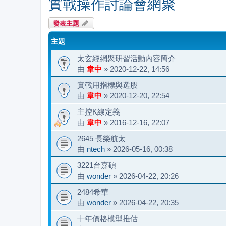
實戰操作討論會網聚
發表主題
主題
太玄經網聚研習活動內容簡介
由
韋中
»
2020-12-22, 14:56
實戰用指標與選股
由
韋中
»
2020-12-20, 22:54
主控K線定義
由
韋中
»
2016-12-16, 22:07
2645 長榮航太
由
ntech
»
2026-05-16, 00:38
3221台嘉碩
由
wonder
»
2026-04-22, 20:26
2484希華
由
wonder
»
2026-04-22, 20:35
十年價格模型推估