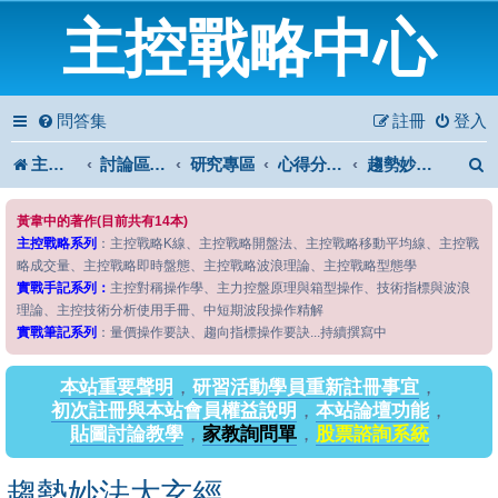
主控戰略中心
問答集
註冊
登入
主控戰略中心
討論區首頁
研究專區
心得分享專區
趨勢妙法太玄經
黃韋中的著作(目前共有14本)
主控戰略系列
：主控戰略K線、主控戰略開盤法、主控戰略移動平均線、主控戰
略成交量、主控戰略即時盤態、主控戰略波浪理論、主控戰略型態學
實戰手記系列：
主控對稱操作學、主力控盤原理與箱型操作、技術指標與波浪
理論、主控技術分析使用手冊、中短期波段操作精解
實戰筆記系列
：量價操作要訣、趨向指標操作要訣...持續撰寫中
本站重要聲明
，
研習活動學員重新註冊事宜
，
初次註冊與本站會員權益說明
，
本站論壇功能
，
貼圖討論教學
，
家教詢問單
，
股票諮詢系統
趨勢妙法太玄經