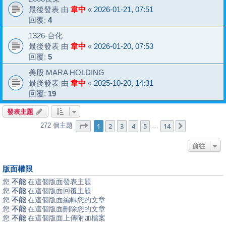
最後發表 由
韋中
«
2026-01-21, 07:51
回覆:
4
1326-台化
最後發表 由
韋中
«
2026-01-20, 07:53
回覆:
5
美股 MARA HOLDING
最後發表 由
韋中
«
2025-10-20, 14:31
回覆:
19
發表主題
第
1
頁 (共
14
頁)
1
2
3
4
5
14
272 個主題
下一頁
…
前往
版面權限
您
不能
在這個版面發表主題
您
不能
在這個版面回覆主題
您
不能
在這個版面編輯您的文章
您
不能
在這個版面刪除您的文章
您
不能
在這個版面上傳附加檔案