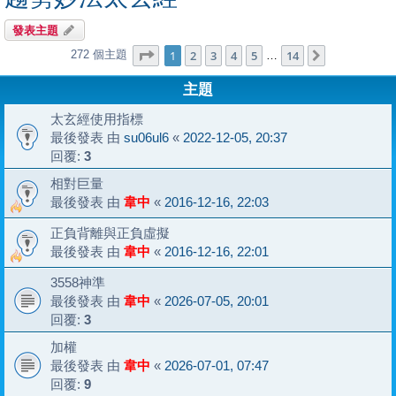
發表主題
第
1
頁 (共
14
頁)
1
2
3
4
5
14
272 個主題
下一頁
…
主題
太玄經使用指標
最後發表 由
su06ul6
«
2022-12-05, 20:37
回覆:
3
相對巨量
最後發表 由
韋中
«
2016-12-16, 22:03
正負背離與正負虛擬
最後發表 由
韋中
«
2016-12-16, 22:01
3558神準
最後發表 由
韋中
«
2026-07-05, 20:01
回覆:
3
加權
最後發表 由
韋中
«
2026-07-01, 07:47
回覆:
9