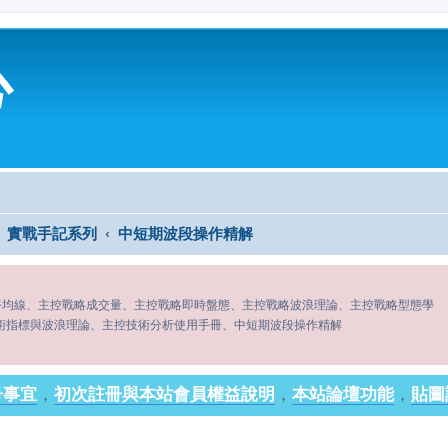
心
實戰手記系列
中短期波段操作精解
平均線、主控戰略成交量、主控戰略即時盤態、主控戰略波浪理論、主控戰略型態學
術指標與波浪理論、主控技術分析使用手冊、中短期波段操作精解
冊事宜
，
初次註冊與本站會員權益說明
，
本站論壇功能
，
貼圖