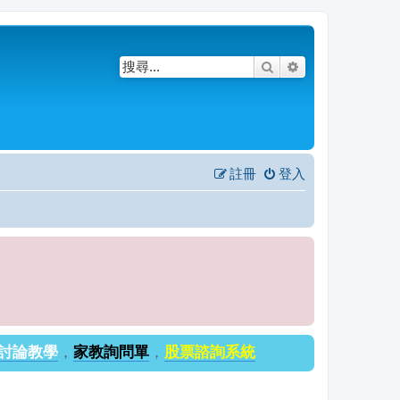
搜尋
進階搜尋
註冊
登入
討論教學
，
家教詢問單
，
股票諮詢系統