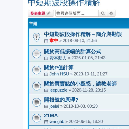
中短期波段操作精解
搜尋
進階搜尋
發表主題
主題
中短期波段操作精解－簡介與勘誤
由
韋中
»
2018-09-10, 21:56
關於高低振幅的計算公式
由
資本動力
»
2026-01-05, 21:43
關於P值計算
由
John HSU
»
2023-10-11, 21:27
關於買賣點的小疑惑，請教老師
由
leepuzzle
»
2020-11-28, 23:15
開根號的原理?
由
joelai
»
2018-10-03, 09:29
21MA
由
wanghb
»
2020-06-16, 19:30