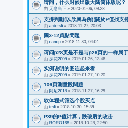
请问，什么时候出版大陆简体版呢？
由
无念当下
»
2020-01-06, 09:28
支撐判斷(以欣興為例)(關於P值找支撐
由
ardersli
»
2018-11-27, 20:03
圖3-12買點問題
由
nanop
»
2018-11-30, 04:04
请问p28页是不是与p26页的一样属
由
探花2009
»
2019-01-26, 13:46
实例说明的图连起来看
由
探花2009
»
2019-01-27, 10:20
106頁測量段問題
由
阿尼2018
»
2018-11-27, 16:29
软体程式筛选个股买点
由
tmli
»
2018-10-30, 15:39
P39的P值计算，跌破后的攻击
由
RORO168
»
2018-10-28, 22:50