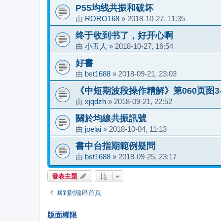
P55均线共振和破坏
由
RORO168
»
2018-10-27, 11:35
终于收到书了，好开心啊
由
小丑人
»
2018-10-27, 16:54
好書
由
bst1688
»
2018-09-21, 23:03
《中短期波段操作精解》第060页图3
由
xjqdzh
»
2018-09-21, 22:52
關於均線共振訊號
由
joelai
»
2018-10-04, 11:13
書中台指期範例疑問
由
bst1688
»
2018-09-25, 23:17
發表主題
回到討論區首頁
版面權限