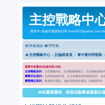
主控戰略中
黃韋中-金融市場技術分析 fmtic007@yahoo.com.tw
快速連結
問答集
主控戰略中心
討論區首頁
韋中著作問答區
黃韋中的著作(目前共有14本)
主控戰略系列
：主控戰略K線、主控戰略開盤法、主控戰略移動
實戰手記系列：
主控對稱操作學、主力控盤原理與箱型操作、技
實戰筆記系列
：量價操作要訣、趨向指標操作要訣...持續撰寫中
本站重要聲明
，
研習活動學員重新註