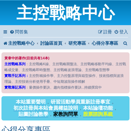
主控戰略中心
問答集
註冊
登入
主控戰略中心
討論區首頁
研究專區
心得分享專區
黃韋中的著作(目前共有14本)
主控戰略系列
：主控戰略K線、主控戰略開盤法、主控戰略移動平均線、主控戰
略成交量、主控戰略即時盤態、主控戰略波浪理論、主控戰略型態學
實戰手記系列：
主控對稱操作學、主力控盤原理與箱型操作、技術指標與波浪
理論、主控技術分析使用手冊、中短期波段操作精解
實戰筆記系列
：量價操作要訣、趨向指標操作要訣...持續撰寫中
本站重要聲明
，
研習活動學員重新註冊事宜
，
初次註冊與本站會員權益說明
，
本站論壇功能
，
貼圖討論教學
，
家教詢問單
，
股票諮詢系統
心得分享專區