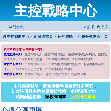
主控戰略中心
問答集
註冊
登入
主控戰略中心
討論區首頁
研究專區
心得分享專區
黃韋中的著作(目前共有14本)
主控戰略系列
：主控戰略K線、主控戰略開盤法、主控戰略移動平均線、主控戰
略成交量、主控戰略即時盤態、主控戰略波浪理論、主控戰略型態學
實戰手記系列：
主控對稱操作學、主力控盤原理與箱型操作、技術指標與波浪
理論、主控技術分析使用手冊、中短期波段操作精解
實戰筆記系列
：量價操作要訣、趨向指標操作要訣...持續撰寫中
本站重要聲明
，
研習活動學員重新註冊事宜
，
初次註冊與本站會員權益說明
，
本站論壇功能
，
貼圖討論教學
，
家教詢問單
，
股票諮詢系統
心得分享專區