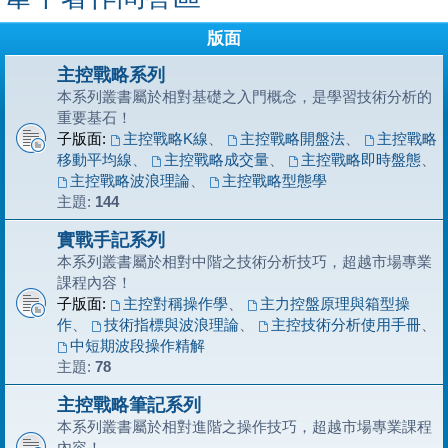
版面
主控戰略系列
本系列叢書屬於相對基礎之入門概念，是學習技術分析的
重要基石！
子版面:
主控戰略K線
、
主控戰略開盤法
、
主控戰略
移動平均線
、
主控戰略成交量
、
主控戰略即時盤態
、
主控戰略波浪理論
、
主控戰略型態學
主題:
144
實戰手記系列
本系列叢書屬於相對中階之技術分析技巧，超越市場專業
課程內容！
子版面:
主控對稱操作學
、
主力控盤原理與箱型操
作
、
技術指標與波浪理論
、
主控技術分析使用手冊
、
中短期波段操作精解
主題:
78
主控戰略筆記系列
本系列叢書屬於相對進階之操作技巧，超越市場專業課程
內容！