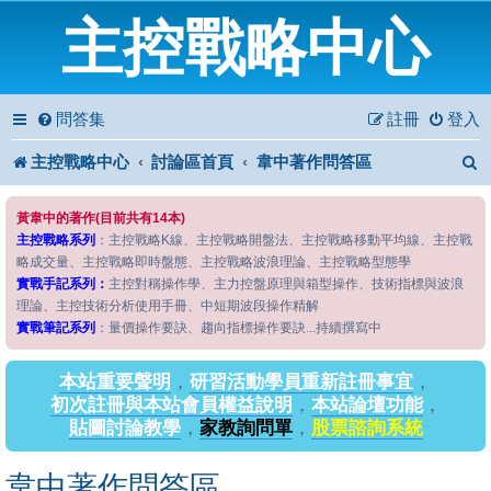
主控戰略中心
問答集
註冊
登入
主控戰略中心
討論區首頁
韋中著作問答區
黃韋中的著作(目前共有14本)
主控戰略系列
：主控戰略K線、主控戰略開盤法、主控戰略移動平均線、主控戰
略成交量、主控戰略即時盤態、主控戰略波浪理論、主控戰略型態學
實戰手記系列：
主控對稱操作學、主力控盤原理與箱型操作、技術指標與波浪
理論、主控技術分析使用手冊、中短期波段操作精解
實戰筆記系列
：量價操作要訣、趨向指標操作要訣...持續撰寫中
本站重要聲明
，
研習活動學員重新註冊事宜
，
初次註冊與本站會員權益說明
，
本站論壇功能
，
貼圖討論教學
，
家教詢問單
，
股票諮詢系統
韋中著作問答區