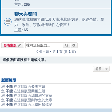
主題:
265
聊天與發問
網站論壇相關問題以及天南地北隨便聊，謝絕色情、暴
力、政治、宗教與情緒性之發言！
主題:
65
搜尋
進階搜尋
發表主題
0 個主題 • 第
1
頁 (共
1
頁)
這個版面還沒有主題或文章。
前往
版面權限
您
不能
在這個版面發表主題
您
不能
在這個版面回覆主題
您
不能
在這個版面編輯您的文章
您
不能
在這個版面刪除您的文章
您
不能
在這個版面上傳附加檔案