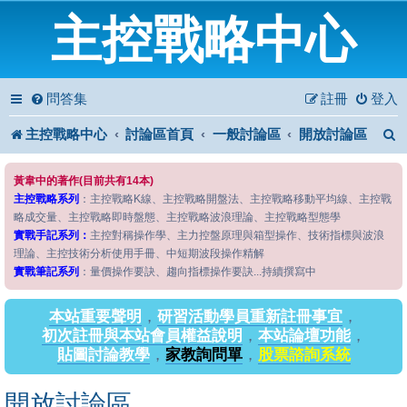
主控戰略中心
問答集
註冊
登入
主控戰略中心
討論區首頁
一般討論區
開放討論區
黃韋中的著作(目前共有14本)
主控戰略系列
：主控戰略K線、主控戰略開盤法、主控戰略移動平均線、主控戰
略成交量、主控戰略即時盤態、主控戰略波浪理論、主控戰略型態學
實戰手記系列：
主控對稱操作學、主力控盤原理與箱型操作、技術指標與波浪
理論、主控技術分析使用手冊、中短期波段操作精解
實戰筆記系列
：量價操作要訣、趨向指標操作要訣...持續撰寫中
本站重要聲明
，
研習活動學員重新註冊事宜
，
初次註冊與本站會員權益說明
，
本站論壇功能
，
貼圖討論教學
，
家教詢問單
，
股票諮詢系統
開放討論區