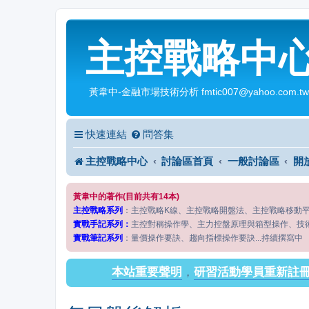
主控戰略中
黃韋中-金融市場技術分析 fmtic007@yahoo.com.tw
快速連結
問答集
主控戰略中心
討論區首頁
一般討論區
開
黃韋中的著作(目前共有14本)
主控戰略系列
：主控戰略K線、主控戰略開盤法、主控戰略移動
實戰手記系列：
主控對稱操作學、主力控盤原理與箱型操作、技
實戰筆記系列
：量價操作要訣、趨向指標操作要訣...持續撰寫中
本站重要聲明
，
研習活動學員重新註