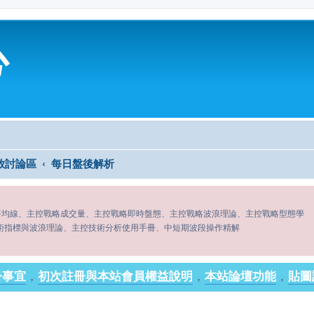
心
放討論區
每日盤後解析
平均線、主控戰略成交量、主控戰略即時盤態、主控戰略波浪理論、主控戰略型態學
術指標與波浪理論、主控技術分析使用手冊、中短期波段操作精解
冊事宜
，
初次註冊與本站會員權益說明
，
本站論壇功能
，
貼圖