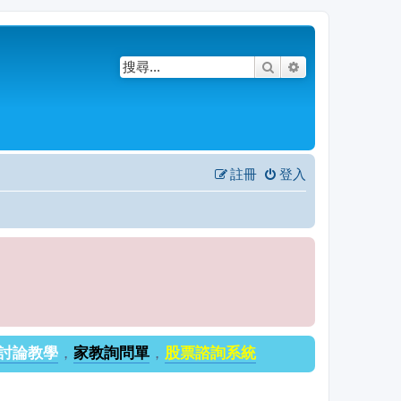
搜尋
進階搜尋
註冊
登入
討論教學
，
家教詢問單
，
股票諮詢系統