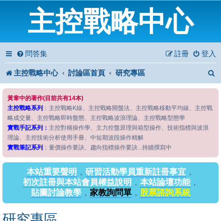
主控戰略中心
問答集
註冊
登入
主控戰略中心
討論區首頁
研究專區
黃韋中的著作(目前共有14本)
主控戰略系列
：主控戰略K線、主控戰略開盤法、主控戰略移動平均線、主控戰
略成交量、主控戰略即時盤態、主控戰略波浪理論、主控戰略型態學
實戰手記系列：
主控對稱操作學、主力控盤原理與箱型操作、技術指標與波浪
理論、主控技術分析使用手冊、中短期波段操作精解
實戰筆記系列
：量價操作要訣、趨向指標操作要訣...持續撰寫中
本站重要聲明
，
研習活動學員重新註冊事宜
，
初次註冊與本站會員權益說明
，
本站論壇功能
，
貼圖討論教學
，
家教詢問單
，
股票諮詢系統
研究專區