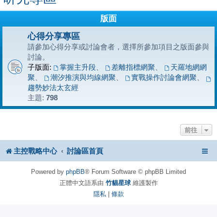
版面
心得分享專區
請參加心得分享或討論會者，選擇所參加項目之版面參與
討論。
子版面:
掌握主升段
、
差離指標網聚
、
天羅地網網
聚
、
潮汐推演與均線網聚
、
實戰操作討論會網聚
、
趨勢妙法太玄經
主題:
798
前往
主控戰略中心
討論區首頁
Powered by
phpBB
® Forum Software © phpBB Limited
正體中文語系由
竹貓星球
維護製作
隱私
|
條款